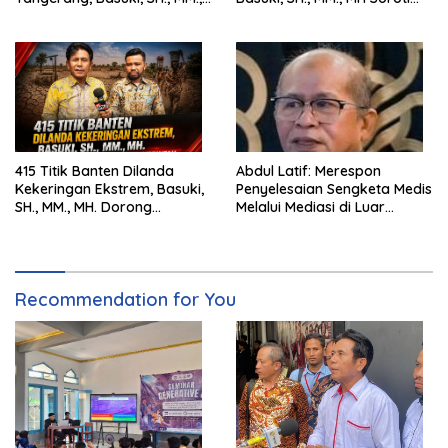
MH. Dorong Langkah Cepat
Pentingnya Pencegahan
Pemerintah
415 Titik Banten Dilanda
Abdul Latif: Merespon
Kekeringan Ekstrem, Basuki,
Penyelesaian Sengketa Medis
SH., MM., MH. Dorong
Melalui Mediasi di Luar
Langkah Cepat Pemerintah
Pengadilan saat ini
Recommendation for You