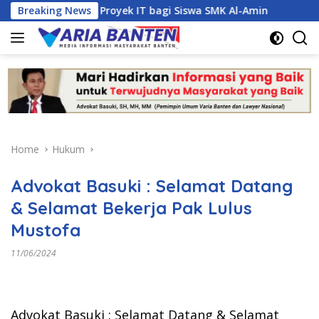
Skip
najemen Proyek IT bagi Siswa SMK Al-Amin
Breaking News
Kasus Duga
to
content
Home
Hukum
Advokat Basuki : Selamat Datang
& Selamat Bekerja Pak Lulus
Mustofa
11/06/2024
Advokat Basuki : Selamat Datang & Selamat