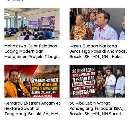
Mahasiswa Gelar Pelatihan
Kasus Dugaan Narkoba
Coding Modern dan
Jerat Tiga Polisi di Anambas,
Manajemen Proyek IT bagi
Basuki, SH., MM., MH. : Hukum
Siswa SMK Al-Amin
Harus Tegak
Kemarau Ekstrem Ancam 43
30 Ribu Lebih Warga
Hektare Sawah di
Pandeglang Terpapar ISPA,
Tangerang, Basuki, SH., MM.,
Basuki, SH., MM., MH Soroti
MH. Dorong Langkah Cepat
Pentingnya Pencegahan
Pemerintah