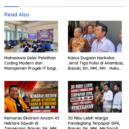
Read Also
Mahasiswa Gelar Pelatihan
Kasus Dugaan Narkoba
Coding Modern dan
Jerat Tiga Polisi di Anambas,
Manajemen Proyek IT bagi
Basuki, SH., MM., MH. : Hukum
Siswa SMK Al-Amin
Harus Tegak
Kemarau Ekstrem Ancam 43
30 Ribu Lebih Warga
Hektare Sawah di
Pandeglang Terpapar ISPA,
Tangerang, Basuki, SH., MM.,
Basuki, SH., MM., MH Soroti