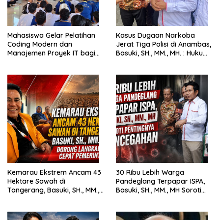
Mahasiswa Gelar Pelatihan
Kasus Dugaan Narkoba
Coding Modern dan
Jerat Tiga Polisi di Anambas,
Manajemen Proyek IT bagi
Basuki, SH., MM., MH. : Hukum
Siswa SMK Al-Amin
Harus Tegak
Kemarau Ekstrem Ancam 43
30 Ribu Lebih Warga
Hektare Sawah di
Pandeglang Terpapar ISPA,
Tangerang, Basuki, SH., MM.,
Basuki, SH., MM., MH Soroti
MH. Dorong Langkah Cepat
Pentingnya Pencegahan
Pemerintah