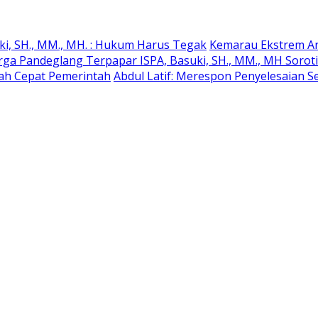
ki, SH., MM., MH. : Hukum Harus Tegak
Kemarau Ekstrem An
rga Pandeglang Terpapar ISPA, Basuki, SH., MM., MH Soro
kah Cepat Pemerintah
Abdul Latif: Merespon Penyelesaian Se