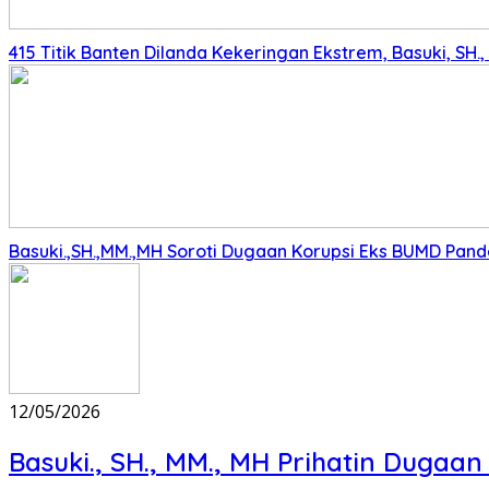
415 Titik Banten Dilanda Kekeringan Ekstrem, Basuki, SH
Basuki.,SH.,MM.,MH Soroti Dugaan Korupsi Eks BUMD Pan
12/05/2026
Basuki., SH., MM., MH Prihatin Dugaan