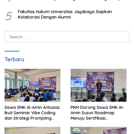
5
Fakultas Hukum Universitas Jayabaya Siapkan
Kolaborasi Dengan Alumni
Search
for:
Terbaru
Siswa SMK Al-Amin Antusias
PKM Dorong Siswa SMK Al-
Ikuti Seminar Vibe Coding
Amin Susun Roadmap
dan Strategi Prompting
Menuju Sertifikasi
Berbasis Generative AI
Internasional CCNA dan
MikroTik