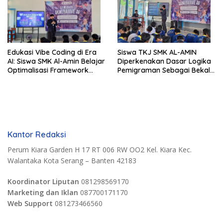
Edukasi Vibe Coding di Era
Siswa TKJ SMK AL-AMIN
AI: Siswa SMK Al-Amin Belajar
Diperkenakan Dasar Logika
Optimalisasi Framework
Pemigraman Sebagai Bekal
Berbasis AI untuk Eksplorasi
Kompetensi Tambahan
Logika Pemrograman
Kantor Redaksi
Perum Kiara Garden H 17 RT 006 RW OO2 Kel. Kiara Kec.
Walantaka Kota Serang – Banten 42183
Koordinator Liputan
081298569170
Marketing dan Iklan
087700171170
Web Support
081273466560