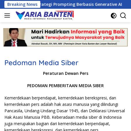
Skip
Coding dan Strategi Prompting Berbasis Generative AI
Breaking News
P
to
content
Pedoman Media Siber
Peraturan Dewan Pers
PEDOMAN PEMBERITAAN MEDIA SIBER
Kemerdekaan berpendapat, kemerdekaan berekspresi, dan
kemerdekaan pers adalah hak asasi manusia yang dilindungi
Pancasila, Undang-Undang Dasar 1945, dan Deklarasi Universal
Hak Asasi Manusia PBB. Keberadaan media siber di Indonesia
juga merupakan bagian dari kemerdekaan berpendapat,
kemerdekaan berekspresi, dan kemerdekaan pers.