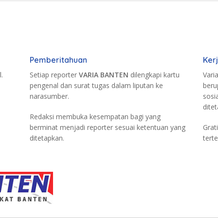
Pemberitahuan
Ker
.
Setiap reporter
VARIA BANTEN
dilengkapi kartu
Vari
pengenal dan surat tugas dalam liputan ke
beru
narasumber.
sosi
dite
Redaksi membuka kesempatan bagi yang
berminat menjadi reporter sesuai ketentuan yang
Grat
ditetapkan.
terte