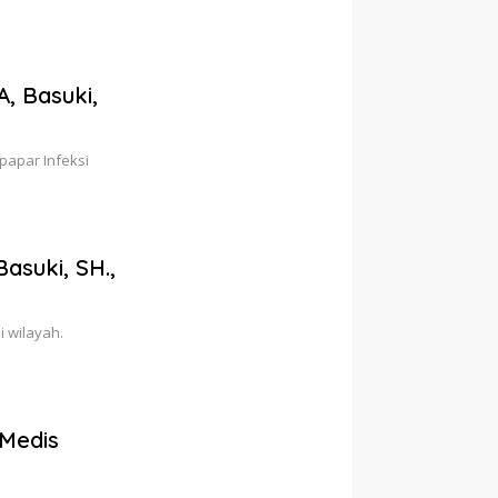
, Basuki,
papar Infeksi
asuki, SH.,
 wilayah.
 Medis