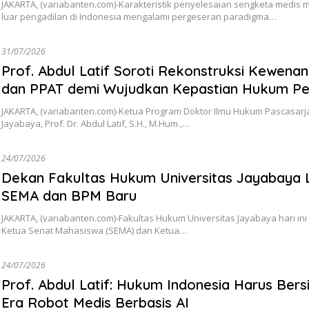
JAKARTA, (variabanten.com)-Karakteristik penyelesaian sengketa medis me
luar pengadilan di Indonesia mengalami pergeseran paradigma…
31/07/2026
Prof. Abdul Latif Soroti Rekonstruksi Kewena
dan PPAT demi Wujudkan Kepastian Hukum Pe
JAKARTA, (variabanten.com)-Ketua Program Doktor Ilmu Hukum Pascasarj
Jayabaya, Prof. Dr. Abdul Latif, S.H., M.Hum.,…
24/07/2026
Dekan Fakultas Hukum Universitas Jayabaya 
SEMA dan BPM Baru
JAKARTA, (variabanten.com)-Fakultas Hukum Universitas Jayabaya hari ini
Ketua Senat Mahasiswa (SEMA) dan Ketua…
24/07/2026
Prof. Abdul Latif: Hukum Indonesia Harus Bers
Era Robot Medis Berbasis AI