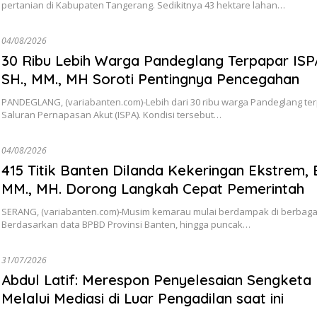
pertanian di Kabupaten Tangerang. Sedikitnya 43 hektare lahan…
04/08/2026
30 Ribu Lebih Warga Pandeglang Terpapar ISPA
SH., MM., MH Soroti Pentingnya Pencegahan
PANDEGLANG, (variabanten.com)-Lebih dari 30 ribu warga Pandeglang ter
Saluran Pernapasan Akut (ISPA). Kondisi tersebut…
04/08/2026
415 Titik Banten Dilanda Kekeringan Ekstrem, B
MM., MH. Dorong Langkah Cepat Pemerintah
SERANG, (variabanten.com)-Musim kemarau mulai berdampak di berbagai
Berdasarkan data BPBD Provinsi Banten, hingga puncak…
31/07/2026
Abdul Latif: Merespon Penyelesaian Sengketa
Melalui Mediasi di Luar Pengadilan saat ini