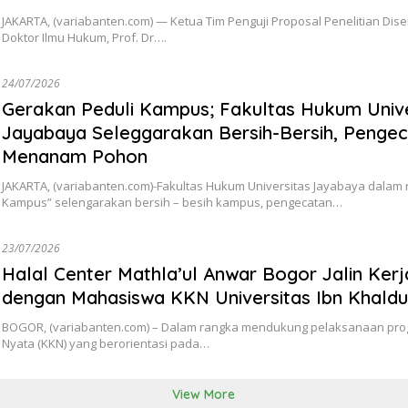
JAKARTA, (variabanten.com) — Ketua Tim Penguji Proposal Penelitian Dise
Doktor Ilmu Hukum, Prof. Dr….
24/07/2026
Gerakan Peduli Kampus; Fakultas Hukum Unive
Jayabaya Seleggarakan Bersih-Bersih, Penge
Menanam Pohon
JAKARTA, (variabanten.com)-Fakultas Hukum Universitas Jayabaya dalam 
Kampus” selengarakan bersih – besih kampus, pengecatan…
23/07/2026
Halal Center Mathla’ul Anwar Bogor Jalin Ker
dengan Mahasiswa KKN Universitas Ibn Khald
BOGOR, (variabanten.com) – Dalam rangka mendukung pelaksanaan prog
Nyata (KKN) yang berorientasi pada…
View More