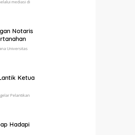
lalui mediasi di
ngan Notaris
rtanahan
ana Universitas
Lantik Ketua
 gelar Pelantikan
iap Hadapi