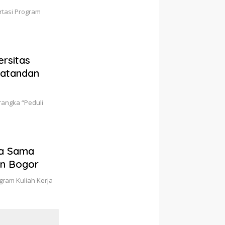
rtasi Program
rsitas
catandan
rangka “Peduli
ja Sama
un Bogor
ram Kuliah Kerja