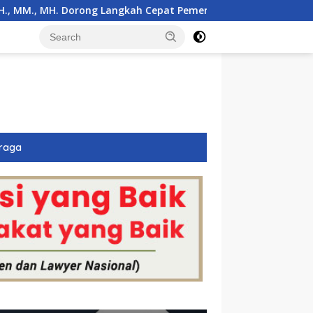
 Dorong Langkah Cepat Pemerintah
30 Ribu Lebih Warg
raga