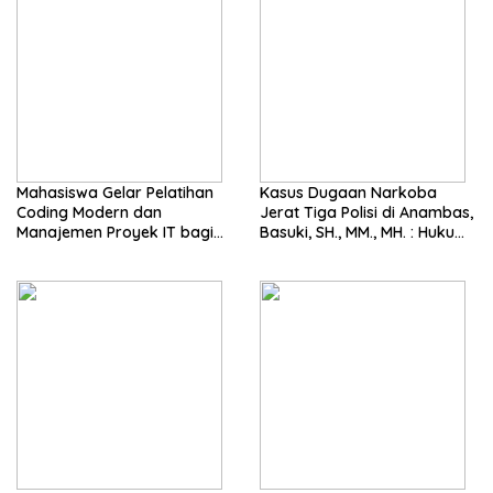
Mahasiswa Gelar Pelatihan
Kasus Dugaan Narkoba
Coding Modern dan
Jerat Tiga Polisi di Anambas,
Manajemen Proyek IT bagi
Basuki, SH., MM., MH. : Hukum
Siswa SMK Al-Amin
Harus Tegak