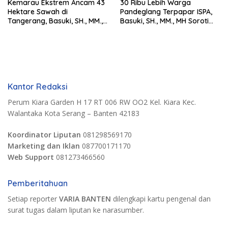
Kemarau Ekstrem Ancam 43
30 Ribu Lebih Warga
Hektare Sawah di
Pandeglang Terpapar ISPA,
Tangerang, Basuki, SH., MM.,
Basuki, SH., MM., MH Soroti
MH. Dorong Langkah Cepat
Pentingnya Pencegahan
Pemerintah
Kantor Redaksi
Perum Kiara Garden H 17 RT 006 RW OO2 Kel. Kiara Kec.
Walantaka Kota Serang – Banten 42183
Koordinator Liputan
081298569170
Marketing dan Iklan
087700171170
Web Support
081273466560
Pemberitahuan
Setiap reporter
VARIA BANTEN
dilengkapi kartu pengenal dan
surat tugas dalam liputan ke narasumber.