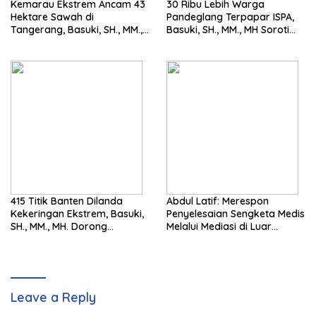
Kemarau Ekstrem Ancam 43
30 Ribu Lebih Warga
Hektare Sawah di
Pandeglang Terpapar ISPA,
Tangerang, Basuki, SH., MM.,
Basuki, SH., MM., MH Soroti
MH. Dorong Langkah Cepat
Pentingnya Pencegahan
Pemerintah
415 Titik Banten Dilanda
Abdul Latif: Merespon
Kekeringan Ekstrem, Basuki,
Penyelesaian Sengketa Medis
SH., MM., MH. Dorong
Melalui Mediasi di Luar
Langkah Cepat Pemerintah
Pengadilan saat ini
Leave a Reply