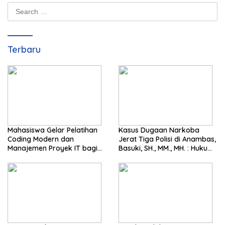
Search
for:
Terbaru
Mahasiswa Gelar Pelatihan
Kasus Dugaan Narkoba
Coding Modern dan
Jerat Tiga Polisi di Anambas,
Manajemen Proyek IT bagi
Basuki, SH., MM., MH. : Hukum
Siswa SMK Al-Amin
Harus Tegak