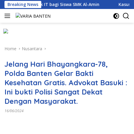
Skip
ajemen Proyek IT bagi Siswa SMK Al-Amin
Breaking News
Kasus Dugaan
to
content
Home
Nusantara
Jelang Hari Bhayangkara-78,
Polda Banten Gelar Bakti
Kesehatan Gratis. Advokat Basuki :
Ini bukti Polisi Sangat Dekat
Dengan Masyarakat.
16/06/2024