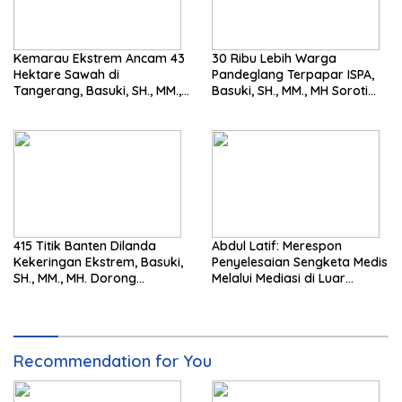
Kemarau Ekstrem Ancam 43
30 Ribu Lebih Warga
Hektare Sawah di
Pandeglang Terpapar ISPA,
Tangerang, Basuki, SH., MM.,
Basuki, SH., MM., MH Soroti
MH. Dorong Langkah Cepat
Pentingnya Pencegahan
Pemerintah
415 Titik Banten Dilanda
Abdul Latif: Merespon
Kekeringan Ekstrem, Basuki,
Penyelesaian Sengketa Medis
SH., MM., MH. Dorong
Melalui Mediasi di Luar
Langkah Cepat Pemerintah
Pengadilan saat ini
Recommendation for You