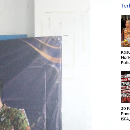
Ter
Kas
Nark
Poli
Basuk
Huk
30 R
Pan
ISPA,
MH S
Pen