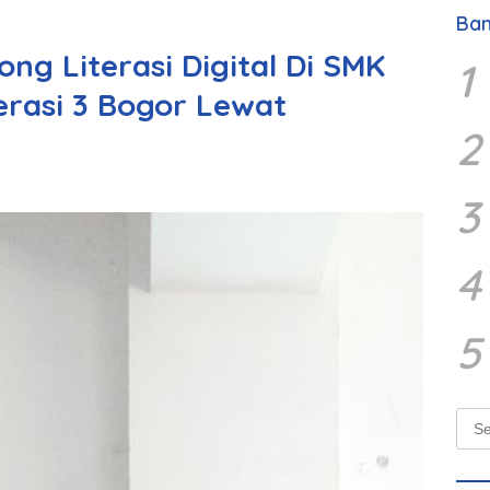
Ban
g Literasi Digital Di SMK
1
erasi 3 Bogor Lewat
2
3
4
5
Sear
for: