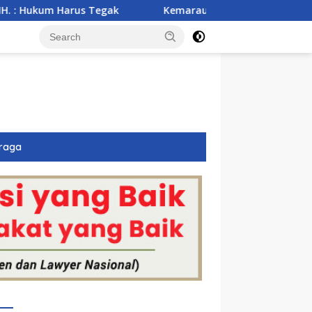
Kemarau Ekstrem Ancam 43 Hektare Sawah di Tangerang, B
raga