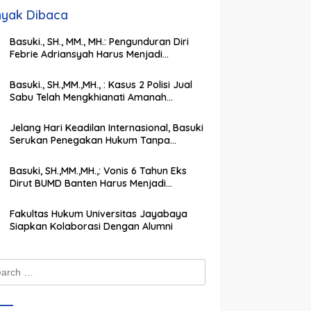
yak Dibaca
Basuki., SH., MM., MH.: Pengunduran Diri
Febrie Adriansyah Harus Menjadi
Momentum Memperkuat Integritas
Penegakan Hukum
Basuki., SH.,MM.,MH., : Kasus 2 Polisi Jual
Sabu Telah Mengkhianati Amanah
Negara, Harus Dihukum Berat
Jelang Hari Keadilan Internasional, Basuki
Serukan Penegakan Hukum Tanpa
Pandang Bulu
Basuki, SH.,MM.,MH.,: Vonis 6 Tahun Eks
Dirut BUMD Banten Harus Menjadi
Peringatan Keras bagi Koruptor
Fakultas Hukum Universitas Jayabaya
Siapkan Kolaborasi Dengan Alumni
ch