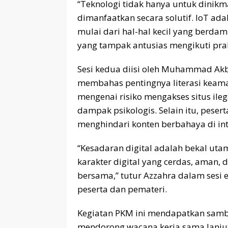
“Teknologi tidak hanya untuk dinikm
dimanfaatkan secara solutif. IoT ada
mulai dari hal-hal kecil yang berdam
yang tampak antusias mengikuti prak
Sesi kedua diisi oleh Muhammad Akb
membahas pentingnya literasi keama
mengenai risiko mengakses situs ileg
dampak psikologis. Selain itu, pesert
menghindari konten berbahaya di int
“Kesadaran digital adalah bekal u
karakter digital yang cerdas, aman, 
bersama,” tutur Azzahra dalam sesi e
peserta dan pemateri.
Kegiatan PKM ini mendapatkan sambu
mendorong wacana kerja sama lanjut