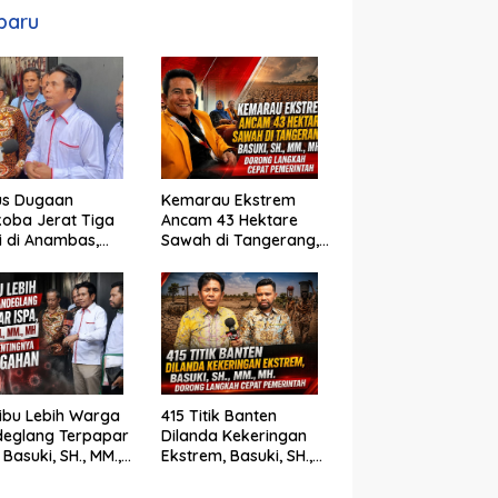
baru
us Dugaan
Kemarau Ekstrem
oba Jerat Tiga
Ancam 43 Hektare
si di Anambas,
Sawah di Tangerang,
i, SH., MM., MH. :
Basuki, SH., MM., MH.
um Harus Tegak
Dorong Langkah
Cepat Pemerintah
ibu Lebih Warga
415 Titik Banten
deglang Terpapar
Dilanda Kekeringan
 Basuki, SH., MM.,
Ekstrem, Basuki, SH.,
oroti Pentingnya
MM., MH. Dorong
cegahan
Langkah Cepat