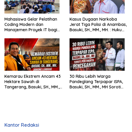
Mahasiswa Gelar Pelatihan
Kasus Dugaan Narkoba
Coding Modern dan
Jerat Tiga Polisi di Anambas,
Manajemen Proyek IT bagi
Basuki, SH., MM., MH. : Hukum
Siswa SMK Al-Amin
Harus Tegak
Kemarau Ekstrem Ancam 43
30 Ribu Lebih Warga
Hektare Sawah di
Pandeglang Terpapar ISPA,
Tangerang, Basuki, SH., MM.,
Basuki, SH., MM., MH Soroti
MH. Dorong Langkah Cepat
Pentingnya Pencegahan
Pemerintah
Kantor Redaksi