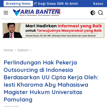
Skip
oyek IT bagi Siswa SMK Al-Amin
Breaking News
Kasus Dugaan Narkoba 
to
content
Home
Hukum
Perlindungan Hak Pekerja
Outsourcing di Indonesia
Berdasarkan UU Cipta Kerja Oleh:
Iesti Kharoma Aby Mahasiswa
Magister Hukum Universitas
Pamulang