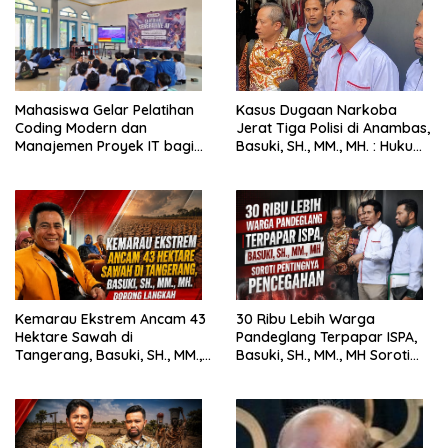
Mahasiswa Gelar Pelatihan
Kasus Dugaan Narkoba
Coding Modern dan
Jerat Tiga Polisi di Anambas,
Manajemen Proyek IT bagi
Basuki, SH., MM., MH. : Hukum
Siswa SMK Al-Amin
Harus Tegak
Kemarau Ekstrem Ancam 43
30 Ribu Lebih Warga
Hektare Sawah di
Pandeglang Terpapar ISPA,
Tangerang, Basuki, SH., MM.,
Basuki, SH., MM., MH Soroti
MH. Dorong Langkah Cepat
Pentingnya Pencegahan
Pemerintah