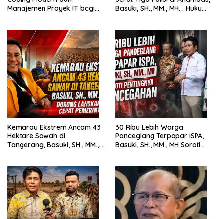
Manajemen Proyek IT bagi
Basuki, SH., MM., MH. : Hukum
Siswa SMK Al-Amin
Harus Tegak
Kemarau Ekstrem Ancam 43
30 Ribu Lebih Warga
Hektare Sawah di
Pandeglang Terpapar ISPA,
Tangerang, Basuki, SH., MM.,
Basuki, SH., MM., MH Soroti
MH. Dorong Langkah Cepat
Pentingnya Pencegahan
Pemerintah