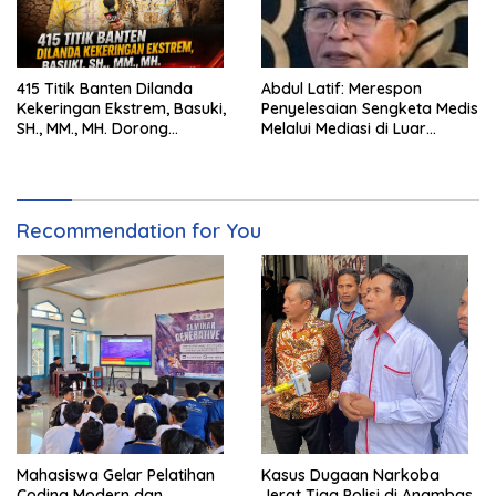
415 Titik Banten Dilanda
Abdul Latif: Merespon
Kekeringan Ekstrem, Basuki,
Penyelesaian Sengketa Medis
SH., MM., MH. Dorong
Melalui Mediasi di Luar
Langkah Cepat Pemerintah
Pengadilan saat ini
Recommendation for You
Mahasiswa Gelar Pelatihan
Kasus Dugaan Narkoba
Coding Modern dan
Jerat Tiga Polisi di Anambas,