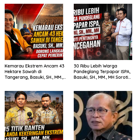
Kemarau Ekstrem Ancam 43
30 Ribu Lebih Warga
Hektare Sawah di
Pandeglang Terpapar ISPA,
Tangerang, Basuki, SH., MM.,
Basuki, SH., MM., MH Soroti
MH. Dorong Langkah Cepat
Pentingnya Pencegahan
Pemerintah