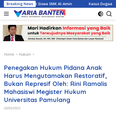
Skip
IT bagi Siswa SMK Al-Amin
Breaking News
Kasus Dugaan Narkoba Jerat
to
content
Home
Hukum
Penegakan Hukum Pidana Anak
Harus Mengutamakan Restoratif,
Bukan Represif Oleh: Rini Ramalis
Mahasiswi Megister Hukum
Universitas Pamulang
20/05/2025