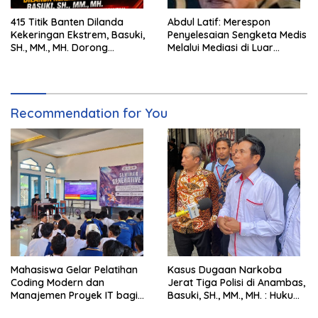
415 Titik Banten Dilanda
Abdul Latif: Merespon
Kekeringan Ekstrem, Basuki,
Penyelesaian Sengketa Medis
SH., MM., MH. Dorong
Melalui Mediasi di Luar
Langkah Cepat Pemerintah
Pengadilan saat ini
Recommendation for You
Mahasiswa Gelar Pelatihan
Kasus Dugaan Narkoba
Coding Modern dan
Jerat Tiga Polisi di Anambas,
Manajemen Proyek IT bagi
Basuki, SH., MM., MH. : Hukum
Siswa SMK Al-Amin
Harus Tegak