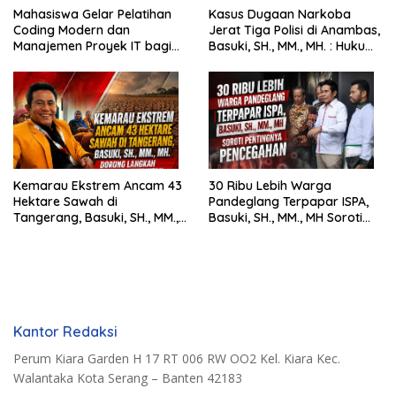
Mahasiswa Gelar Pelatihan
Kasus Dugaan Narkoba
Coding Modern dan
Jerat Tiga Polisi di Anambas,
Manajemen Proyek IT bagi
Basuki, SH., MM., MH. : Hukum
Siswa SMK Al-Amin
Harus Tegak
Kemarau Ekstrem Ancam 43
30 Ribu Lebih Warga
Hektare Sawah di
Pandeglang Terpapar ISPA,
Tangerang, Basuki, SH., MM.,
Basuki, SH., MM., MH Soroti
MH. Dorong Langkah Cepat
Pentingnya Pencegahan
Pemerintah
Kantor Redaksi
Perum Kiara Garden H 17 RT 006 RW OO2 Kel. Kiara Kec.
Walantaka Kota Serang – Banten 42183