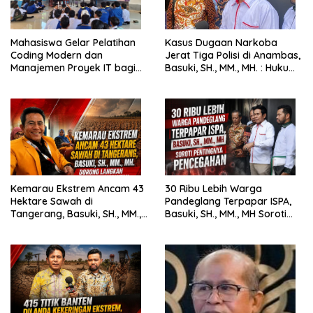
Mahasiswa Gelar Pelatihan
Kasus Dugaan Narkoba
Coding Modern dan
Jerat Tiga Polisi di Anambas,
Manajemen Proyek IT bagi
Basuki, SH., MM., MH. : Hukum
Siswa SMK Al-Amin
Harus Tegak
Kemarau Ekstrem Ancam 43
30 Ribu Lebih Warga
Hektare Sawah di
Pandeglang Terpapar ISPA,
Tangerang, Basuki, SH., MM.,
Basuki, SH., MM., MH Soroti
MH. Dorong Langkah Cepat
Pentingnya Pencegahan
Pemerintah