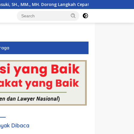
H. Dorong Langkah Cepat Pemerintah
30 Ribu Lebih War
raga
yak Dibaca