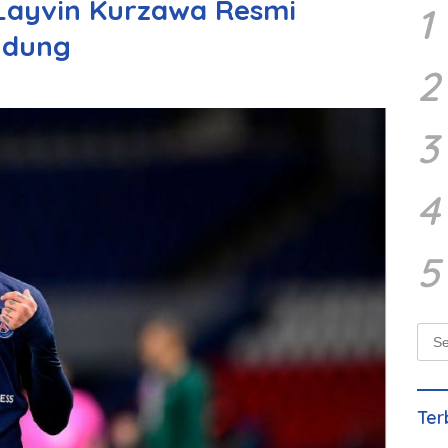
Layvin Kurzawa Resmi
1
ndung
2
3
4
5
Sear
for:
Ter