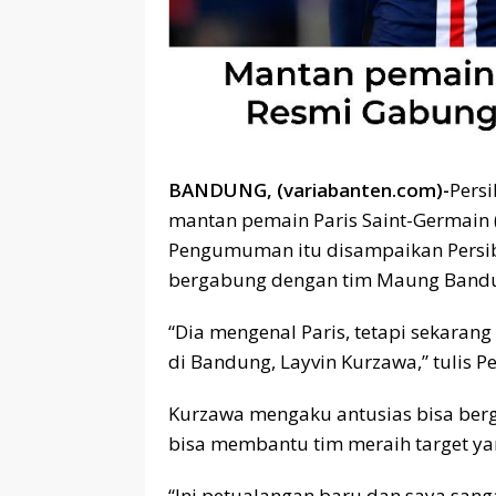
BANDUNG, (variabanten.com)-
Pers
mantan pemain Paris Saint-Germain 
Pengumuman itu disampaikan Persib 
bergabung dengan tim Maung Bandun
“Dia mengenal Paris, tetapi sekarang
di Bandung, Layvin Kurzawa,” tulis P
Kurzawa mengaku antusias bisa berg
bisa membantu tim meraih target y
“Ini petualangan baru dan saya sanga