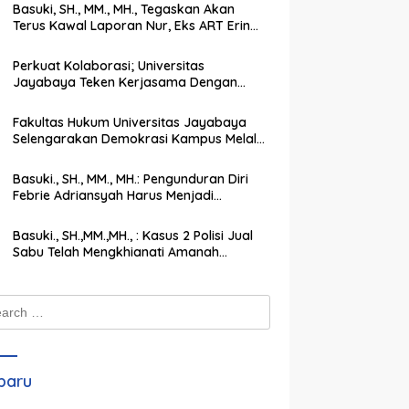
Basuki, SH., MM., MH., Tegaskan Akan
Terus Kawal Laporan Nur, Eks ART Erin
Taulany hingga Tuntas
Perkuat Kolaborasi; Universitas
Jayabaya Teken Kerjasama Dengan
Institut Agama Islam Darul Ulum
Kandangan Kalsel
Fakultas Hukum Universitas Jayabaya
Selengarakan Demokrasi Kampus Melalui
PEMIRA Pilih Ketua SEMA dan BPM
Basuki., SH., MM., MH.: Pengunduran Diri
Febrie Adriansyah Harus Menjadi
Momentum Memperkuat Integritas
Penegakan Hukum
Basuki., SH.,MM.,MH., : Kasus 2 Polisi Jual
Sabu Telah Mengkhianati Amanah
Negara, Harus Dihukum Berat
ch
baru