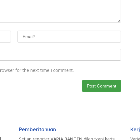
browser for the next time I comment.
Pemberitahuan
Ker
.
Setiap reporter
VARIA BANTEN
dilengkapi kartu
Vari