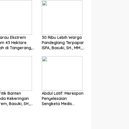
arau Ekstrem
30 Ribu Lebih Warga
am 43 Hektare
Pandeglang Terpapar
h di Tangerang,
ISPA, Basuki, SH., MM.,
ki, SH., MM., MH.
MH Soroti Pentingnya
ong Langkah
Pencegahan
t Pemerintah
Titik Banten
Abdul Latif: Merespon
nda Kekeringan
Penyelesaian
rem, Basuki, SH.,
Sengketa Medis
 MH. Dorong
Melalui Mediasi di Luar
gkah Cepat
Pengadilan saat ini
rintah