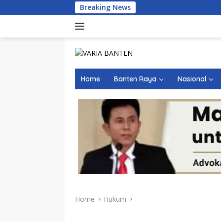
Skip
Breaking News
Kemarau Ekstre
to
content
Home
Banten Raya
Nasional
Home
Hukum