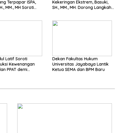
ng Terpapar ISPA,
Kekeringan Ekstrem, Basuki,
H., MM., MH Soroti
SH., MM., MH. Dorong Langkah
nya Pencegahan
Cepat Pemerintah
ul Latif Soroti
Dekan Fakultas Hukum
ruksi Kewenangan
Universitas Jayabaya Lantik
dan PPAT demi
Ketua SEMA dan BPM Baru
n Kepastian Hukum
han