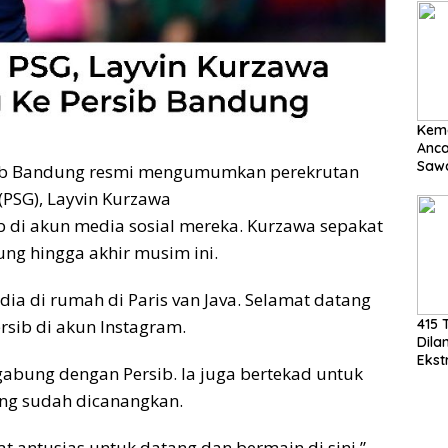
Kem
Anc
Sawa
ib Bandung resmi mengumumkan perekrutan
Basu
(PSG), Layvin Kurzawa
Dor
Cepa
di akun media sosial mereka. Kurzawa sepakat
g hingga akhir musim ini.
 dia di rumah di Paris van Java. Selamat datang
415 
ersib di akun Instagram.
Dila
Ekst
abung dengan Persib. Ia juga bertekad untuk
MM.,
Lan
ang sudah dicanangkan.
Peme
t antusias untuk datang dan bermain di sini,”