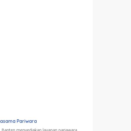
jasama Pariwara
a Banten menyediakan layanan pariawara