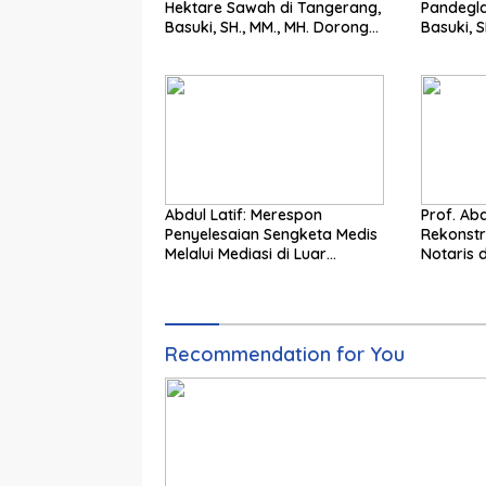
Hektare Sawah di Tangerang,
Pandegla
Basuki, SH., MM., MH. Dorong
Basuki, S
Langkah Cepat Pemerintah
Penting
Abdul Latif: Merespon
Prof. Abd
Penyelesaian Sengketa Medis
Rekonst
Melalui Mediasi di Luar
Notaris 
Pengadilan saat ini
Wujudka
Pertana
Recommendation for You