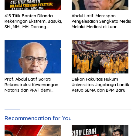
415 Titik Banten Dilanda
Abdul Latif: Merespon
Kekeringan Ekstrem, Basuki,
Penyelesaian Sengketa Medis
SH., MM., MH. Dorong
Melalui Mediasi di Luar
Langkah Cepat Pemerintah
Pengadilan saat ini
Prof. Abdul Latif Soroti
Dekan Fakultas Hukum
Rekonstruksi Kewenangan
Universitas Jayabaya Lantik
Notaris dan PPAT demi
Ketua SEMA dan BPM Baru
Wujudkan Kepastian Hukum
Pertanahan
Recommendation for You