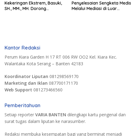
Kekeringan Ekstrem, Basuki,
Penyelesaian Sengketa Medis
SH., MM., MH. Dorong
Melalui Mediasi di Luar
Langkah Cepat Pemerintah
Pengadilan saat ini
Kantor Redaksi
Perum Kiara Garden H 17 RT 006 RW OO2 Kel. Kiara Kec.
Walantaka Kota Serang – Banten 42183
Koordinator Liputan
081298569170
Marketing dan Iklan
087700171170
Web Support
081273466560
Pemberitahuan
Setiap reporter
VARIA BANTEN
dilengkapi kartu pengenal dan
surat tugas dalam liputan ke narasumber.
Redaksi membuka kesempatan bagi yang berminat menjadi