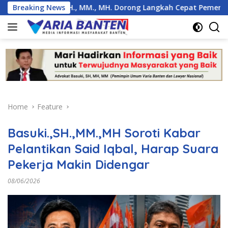
Skip
suki, SH., MM., MH. Dorong Langkah Cepat Pemerintah
Breaking News
to
content
Home
Feature
Basuki.,SH.,MM.,MH Soroti Kabar
Pelantikan Said Iqbal, Harap Suara
Pekerja Makin Didengar
08/06/2026