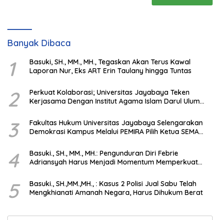
Banyak Dibaca
1
Basuki, SH., MM., MH., Tegaskan Akan Terus Kawal
Laporan Nur, Eks ART Erin Taulany hingga Tuntas
2
Perkuat Kolaborasi; Universitas Jayabaya Teken
Kerjasama Dengan Institut Agama Islam Darul Ulum
Kandangan Kalsel
3
Fakultas Hukum Universitas Jayabaya Selengarakan
Demokrasi Kampus Melalui PEMIRA Pilih Ketua SEMA
dan BPM
4
Basuki., SH., MM., MH.: Pengunduran Diri Febrie
Adriansyah Harus Menjadi Momentum Memperkuat
Integritas Penegakan Hukum
5
Basuki., SH.,MM.,MH., : Kasus 2 Polisi Jual Sabu Telah
Mengkhianati Amanah Negara, Harus Dihukum Berat