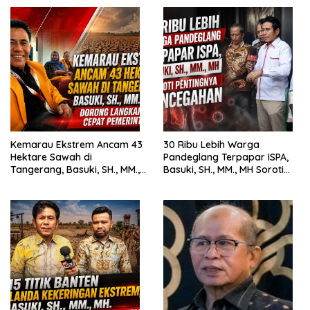
Kemarau Ekstrem Ancam 43
30 Ribu Lebih Warga
Hektare Sawah di
Pandeglang Terpapar ISPA,
Tangerang, Basuki, SH., MM.,
Basuki, SH., MM., MH Soroti
MH. Dorong Langkah Cepat
Pentingnya Pencegahan
Pemerintah