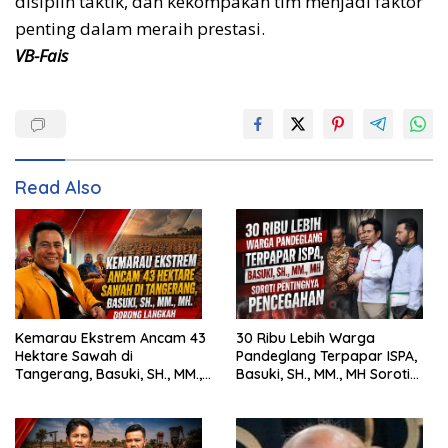
disiplin taktik, dan kekompakan tim menjadi faktor
penting dalam meraih prestasi.
VB-Fais
Read Also
Kemarau Ekstrem Ancam 43
30 Ribu Lebih Warga
Hektare Sawah di
Pandeglang Terpapar ISPA,
Tangerang, Basuki, SH., MM.,
Basuki, SH., MM., MH Soroti
MH. Dorong Langkah Cepat
Pentingnya Pencegahan
Pemerintah