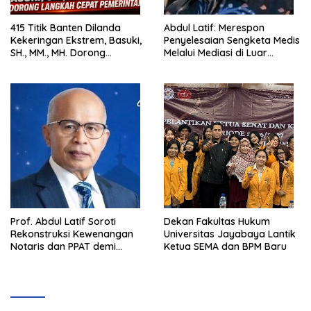
415 Titik Banten Dilanda
Abdul Latif: Merespon
Kekeringan Ekstrem, Basuki,
Penyelesaian Sengketa Medis
SH., MM., MH. Dorong
Melalui Mediasi di Luar
Langkah Cepat Pemerintah
Pengadilan saat ini
Prof. Abdul Latif Soroti
Dekan Fakultas Hukum
Rekonstruksi Kewenangan
Universitas Jayabaya Lantik
Notaris dan PPAT demi
Ketua SEMA dan BPM Baru
Wujudkan Kepastian Hukum
Pertanahan