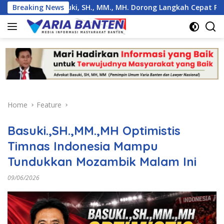
Skip
g, Basuki, SH., MM., MH. Dorong Langkah Cepat Pemerintah
Breaking News
to
content
Home
Feature
Basuki.,SH.,MM.,MH Optimistis
Timnas Indonesia Mampu
Tundukkan Mozambik Malam Ini
09/06/2026