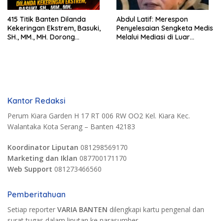
415 Titik Banten Dilanda
Abdul Latif: Merespon
Kekeringan Ekstrem, Basuki,
Penyelesaian Sengketa Medis
SH., MM., MH. Dorong
Melalui Mediasi di Luar
Langkah Cepat Pemerintah
Pengadilan saat ini
Kantor Redaksi
Perum Kiara Garden H 17 RT 006 RW OO2 Kel. Kiara Kec.
Walantaka Kota Serang – Banten 42183
Koordinator Liputan
081298569170
Marketing dan Iklan
087700171170
Web Support
081273466560
Pemberitahuan
Setiap reporter
VARIA BANTEN
dilengkapi kartu pengenal dan
surat tugas dalam liputan ke narasumber.