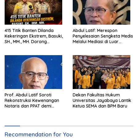
415 Titik Banten Dilanda
Abdul Latif: Merespon
Kekeringan Ekstrem, Basuki,
Penyelesaian Sengketa Medis
SH., MM., MH. Dorong
Melalui Mediasi di Luar
Langkah Cepat Pemerintah
Pengadilan saat ini
Prof. Abdul Latif Soroti
Dekan Fakultas Hukum
Rekonstruksi Kewenangan
Universitas Jayabaya Lantik
Notaris dan PPAT demi
Ketua SEMA dan BPM Baru
Wujudkan Kepastian Hukum
Pertanahan
Recommendation for You