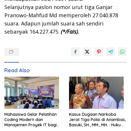
Selanjutnya paslon nomor urut tiga Ganjar
Pranowo-Mahfud Md memperoleh 27.040.878
suara. Adapun jumlah suara sah sendiri
sebanyak 164.227.475.
(*/Fais).
Read Also
Mahasiswa Gelar Pelatihan
Kasus Dugaan Narkoba
Coding Modern dan
Jerat Tiga Polisi di Anambas,
Manajemen Proyek IT bagi
Basuki, SH., MM., MH. : Hukum
Siswa SMK Al-Amin
Harus Tegak