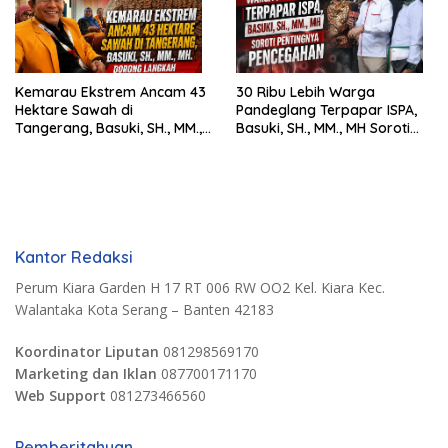
Kemarau Ekstrem Ancam 43
30 Ribu Lebih Warga
Hektare Sawah di
Pandeglang Terpapar ISPA,
Tangerang, Basuki, SH., MM.,
Basuki, SH., MM., MH Soroti
MH. Dorong Langkah Cepat
Pentingnya Pencegahan
Pemerintah
Kantor Redaksi
Perum Kiara Garden H 17 RT 006 RW OO2 Kel. Kiara Kec.
Walantaka Kota Serang – Banten 42183
Koordinator Liputan
081298569170
Marketing dan Iklan
087700171170
Web Support
081273466560
Pemberitahuan