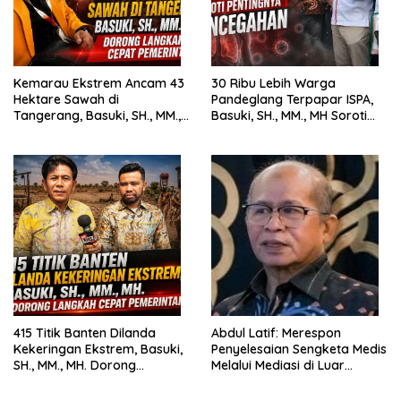
Kemarau Ekstrem Ancam 43
30 Ribu Lebih Warga
Hektare Sawah di
Pandeglang Terpapar ISPA,
Tangerang, Basuki, SH., MM.,
Basuki, SH., MM., MH Soroti
MH. Dorong Langkah Cepat
Pentingnya Pencegahan
Pemerintah
415 Titik Banten Dilanda
Abdul Latif: Merespon
Kekeringan Ekstrem, Basuki,
Penyelesaian Sengketa Medis
SH., MM., MH. Dorong
Melalui Mediasi di Luar
Langkah Cepat Pemerintah
Pengadilan saat ini