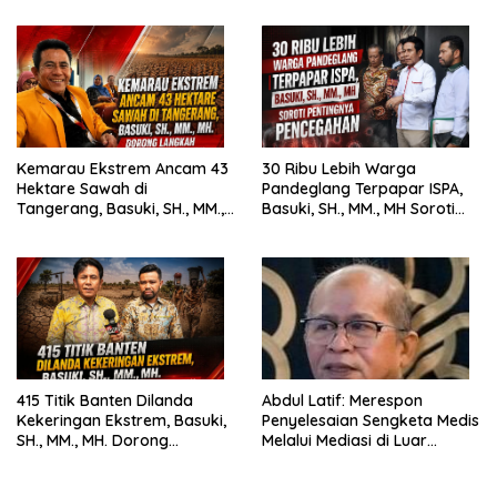
Kemarau Ekstrem Ancam 43
30 Ribu Lebih Warga
Hektare Sawah di
Pandeglang Terpapar ISPA,
Tangerang, Basuki, SH., MM.,
Basuki, SH., MM., MH Soroti
MH. Dorong Langkah Cepat
Pentingnya Pencegahan
Pemerintah
415 Titik Banten Dilanda
Abdul Latif: Merespon
Kekeringan Ekstrem, Basuki,
Penyelesaian Sengketa Medis
SH., MM., MH. Dorong
Melalui Mediasi di Luar
Langkah Cepat Pemerintah
Pengadilan saat ini