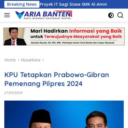
Skip
Manajemen Proyek IT bagi Siswa SMK Al-Amin
Breaking News
Kasus Dug
to
content
Home
Nusantara
KPU Tetapkan Prabowo-Gibran
Pemenang Pilpres 2024
21/03/2024