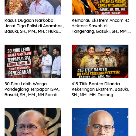
Kasus Dugaan Narkoba
Kemarau Ekstrem Ancam 43
Jerat Tiga Polisi di Anambas,
Hektare Sawah di
Basuki, SH., MM., MH. : Hukum
Tangerang, Basuki, SH., MM.,
Harus Tegak
MH. Dorong Langkah Cepat
Pemerintah
30 Ribu Lebih Warga
415 Titik Banten Dilanda
Pandeglang Terpapar ISPA,
Kekeringan Ekstrem, Basuki,
Basuki, SH., MM., MH Soroti
SH., MM., MH. Dorong
Pentingnya Pencegahan
Langkah Cepat Pemerintah