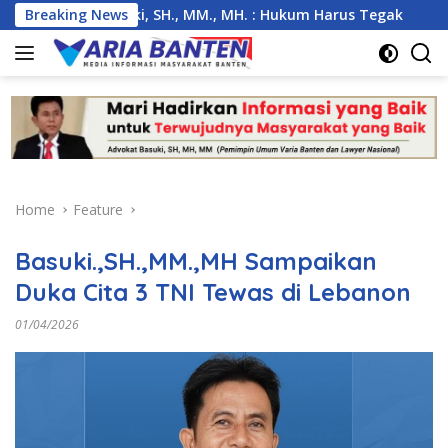
Skip
as, Basuki, SH., MM., MH. : Hukum Harus Tegak
Breaking News
Kemarau
to
content
Home
Feature
Basuki.,SH.,MM.,MH Sampaikan
Duka Cita 3 TNI Tewas di Lebanon
01/04/2026