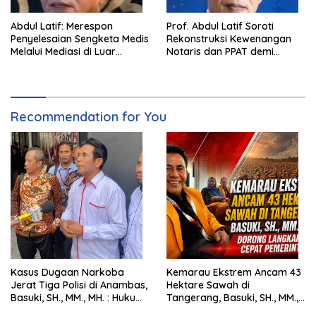
Abdul Latif: Merespon
Prof. Abdul Latif Soroti
Penyelesaian Sengketa Medis
Rekonstruksi Kewenangan
Melalui Mediasi di Luar
Notaris dan PPAT demi
Pengadilan saat ini
Wujudkan Kepastian Hukum
Pertanahan
Recommendation for You
Kasus Dugaan Narkoba
Kemarau Ekstrem Ancam 43
Jerat Tiga Polisi di Anambas,
Hektare Sawah di
Basuki, SH., MM., MH. : Hukum
Tangerang, Basuki, SH., MM.,
Harus Tegak
MH. Dorong Langkah Cepat