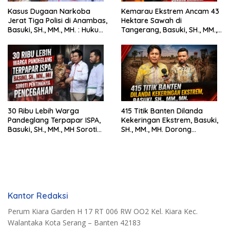
Kasus Dugaan Narkoba
Kemarau Ekstrem Ancam 43
Jerat Tiga Polisi di Anambas,
Hektare Sawah di
Basuki, SH., MM., MH. : Hukum
Tangerang, Basuki, SH., MM.,
Harus Tegak
MH. Dorong Langkah Cepat
Pemerintah
30 Ribu Lebih Warga
415 Titik Banten Dilanda
Pandeglang Terpapar ISPA,
Kekeringan Ekstrem, Basuki,
Basuki, SH., MM., MH Soroti
SH., MM., MH. Dorong
Pentingnya Pencegahan
Langkah Cepat Pemerintah
Kantor Redaksi
Perum Kiara Garden H 17 RT 006 RW OO2 Kel. Kiara Kec.
Walantaka Kota Serang – Banten 42183