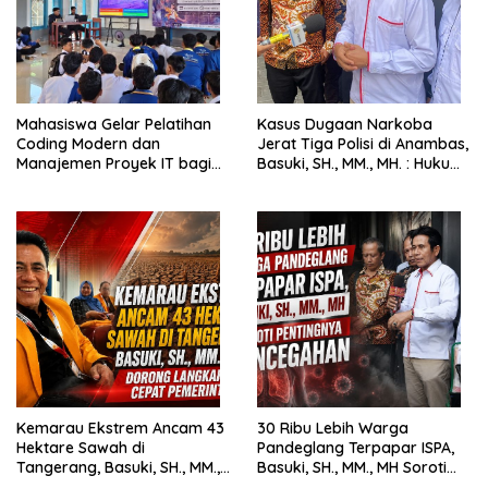
Mahasiswa Gelar Pelatihan
Kasus Dugaan Narkoba
Coding Modern dan
Jerat Tiga Polisi di Anambas,
Manajemen Proyek IT bagi
Basuki, SH., MM., MH. : Hukum
Siswa SMK Al-Amin
Harus Tegak
Kemarau Ekstrem Ancam 43
30 Ribu Lebih Warga
Hektare Sawah di
Pandeglang Terpapar ISPA,
Tangerang, Basuki, SH., MM.,
Basuki, SH., MM., MH Soroti
MH. Dorong Langkah Cepat
Pentingnya Pencegahan