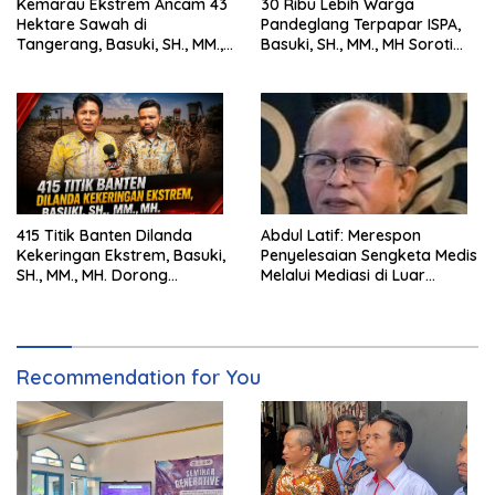
Kemarau Ekstrem Ancam 43
30 Ribu Lebih Warga
Hektare Sawah di
Pandeglang Terpapar ISPA,
Tangerang, Basuki, SH., MM.,
Basuki, SH., MM., MH Soroti
MH. Dorong Langkah Cepat
Pentingnya Pencegahan
Pemerintah
415 Titik Banten Dilanda
Abdul Latif: Merespon
Kekeringan Ekstrem, Basuki,
Penyelesaian Sengketa Medis
SH., MM., MH. Dorong
Melalui Mediasi di Luar
Langkah Cepat Pemerintah
Pengadilan saat ini
Recommendation for You