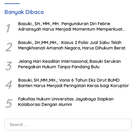
Banyak Dibaca
1
Basuki., SH., MM., MH.: Pengunduran Diri Febrie
Adriansyah Harus Menjadi Momentum Memperkuat
Integritas Penegakan Hukum
2
Basuki., SH.,MM.,MH., : Kasus 2 Polisi Jual Sabu Telah
Mengkhianati Amanah Negara, Harus Dihukum Berat
3
Jelang Hari Keadilan Internasional, Basuki Serukan
Penegakan Hukum Tanpa Pandang Bulu
4
Basuki, SH.,MM.,MH.,: Vonis 6 Tahun Eks Dirut BUMD
Banten Harus Menjadi Peringatan Keras bagi Koruptor
5
Fakultas Hukum Universitas Jayabaya Siapkan
Kolaborasi Dengan Alumni
Search
for: