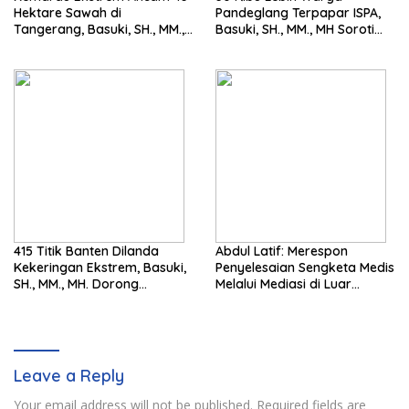
Hektare Sawah di
Pandeglang Terpapar ISPA,
Tangerang, Basuki, SH., MM.,
Basuki, SH., MM., MH Soroti
MH. Dorong Langkah Cepat
Pentingnya Pencegahan
Pemerintah
415 Titik Banten Dilanda
Abdul Latif: Merespon
Kekeringan Ekstrem, Basuki,
Penyelesaian Sengketa Medis
SH., MM., MH. Dorong
Melalui Mediasi di Luar
Langkah Cepat Pemerintah
Pengadilan saat ini
Leave a Reply
Your email address will not be published.
Required fields are