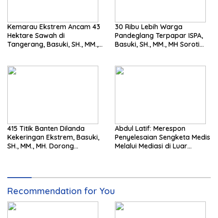
Kemarau Ekstrem Ancam 43
30 Ribu Lebih Warga
Hektare Sawah di
Pandeglang Terpapar ISPA,
Tangerang, Basuki, SH., MM.,
Basuki, SH., MM., MH Soroti
MH. Dorong Langkah Cepat
Pentingnya Pencegahan
Pemerintah
415 Titik Banten Dilanda
Abdul Latif: Merespon
Kekeringan Ekstrem, Basuki,
Penyelesaian Sengketa Medis
SH., MM., MH. Dorong
Melalui Mediasi di Luar
Langkah Cepat Pemerintah
Pengadilan saat ini
Recommendation for You