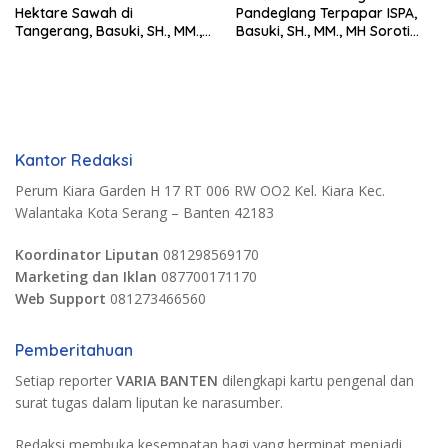
Hektare Sawah di
Pandeglang Terpapar ISPA,
Tangerang, Basuki, SH., MM.,
Basuki, SH., MM., MH Soroti
MH. Dorong Langkah Cepat
Pentingnya Pencegahan
Pemerintah
Kantor Redaksi
Perum Kiara Garden H 17 RT 006 RW OO2 Kel. Kiara Kec.
Walantaka Kota Serang – Banten 42183
Koordinator Liputan
081298569170
Marketing dan Iklan
087700171170
Web Support
081273466560
Pemberitahuan
Setiap reporter
VARIA BANTEN
dilengkapi kartu pengenal dan
surat tugas dalam liputan ke narasumber.
Redaksi membuka kesempatan bagi yang berminat menjadi