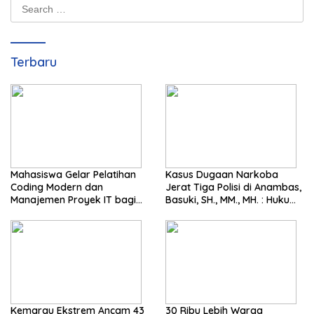
Search
for:
Terbaru
Mahasiswa Gelar Pelatihan
Kasus Dugaan Narkoba
Coding Modern dan
Jerat Tiga Polisi di Anambas,
Manajemen Proyek IT bagi
Basuki, SH., MM., MH. : Hukum
Siswa SMK Al-Amin
Harus Tegak
Kemarau Ekstrem Ancam 43
30 Ribu Lebih Warga