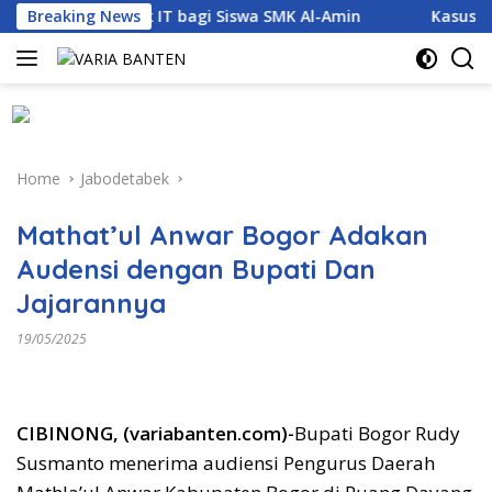
Skip
men Proyek IT bagi Siswa SMK Al-Amin
Breaking News
Kasus Dugaan N
to
content
Home
Jabodetabek
Mathat’ul Anwar Bogor Adakan
Audensi dengan Bupati Dan
Jajarannya
19/05/2025
CIBINONG, (variabanten.com)-
Bupati Bogor Rudy
Susmanto menerima audiensi Pengurus Daerah