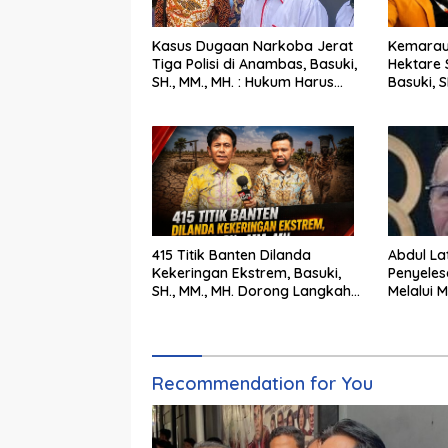
Kasus Dugaan Narkoba Jerat
Kemarau
Tiga Polisi di Anambas, Basuki,
Hektare 
SH., MM., MH. : Hukum Harus
Basuki, SH.,
Tegak
Langkah
415 Titik Banten Dilanda
Abdul Latif: Mer
Kekeringan Ekstrem, Basuki,
Penyeles
SH., MM., MH. Dorong Langkah
Melalui M
Cepat Pemerintah
Pengadila
Recommendation for You