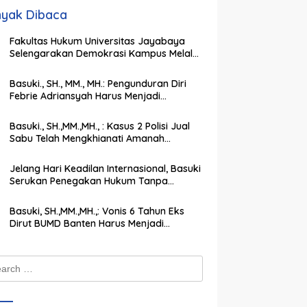
yak Dibaca
Fakultas Hukum Universitas Jayabaya
Selengarakan Demokrasi Kampus Melalui
PEMIRA Pilih Ketua SEMA dan BPM
Basuki., SH., MM., MH.: Pengunduran Diri
Febrie Adriansyah Harus Menjadi
Momentum Memperkuat Integritas
Penegakan Hukum
Basuki., SH.,MM.,MH., : Kasus 2 Polisi Jual
Sabu Telah Mengkhianati Amanah
Negara, Harus Dihukum Berat
Jelang Hari Keadilan Internasional, Basuki
Serukan Penegakan Hukum Tanpa
Pandang Bulu
Basuki, SH.,MM.,MH.,: Vonis 6 Tahun Eks
Dirut BUMD Banten Harus Menjadi
Peringatan Keras bagi Koruptor
ch