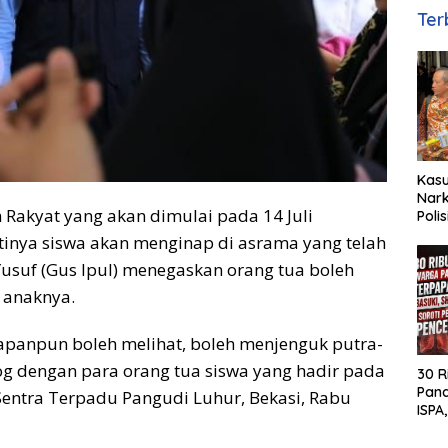
Ter
Kas
Nark
 Rakyat yang akan dimulai pada 14 Juli
Poli
Basuk
tinya siswa akan menginap di asrama yang telah
Huk
 Yusuf (Gus Ipul) menegaskan orang tua boleh
 anaknya.
kapanpun boleh melihat, boleh menjenguk putra-
log dengan para orang tua siswa yang hadir pada
30 R
Pan
 Sentra Terpadu Pangudi Luhur, Bekasi, Rabu
ISPA,
MH S
Pen