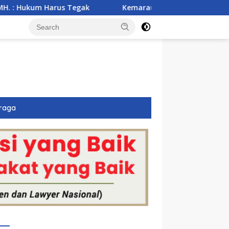
k
Kemarau Ekstrem Ancam 43 Hektare Sawah di Tanger
raga