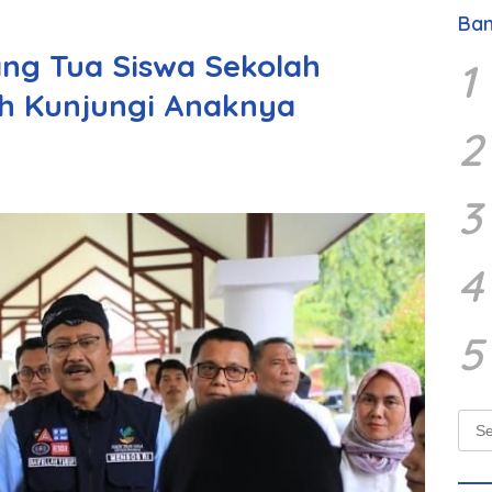
Ban
ng Tua Siswa Sekolah
1
leh Kunjungi Anaknya
2
3
4
5
Sear
for: