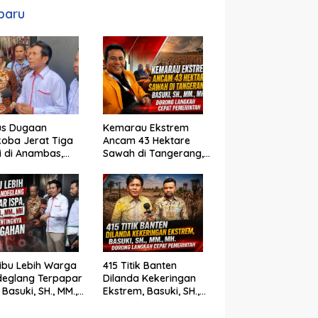
baru
us Dugaan
Kemarau Ekstrem
oba Jerat Tiga
Ancam 43 Hektare
si di Anambas,
Sawah di Tangerang,
i, SH., MM., MH. :
Basuki, SH., MM., MH.
um Harus Tegak
Dorong Langkah
Cepat Pemerintah
ibu Lebih Warga
415 Titik Banten
deglang Terpapar
Dilanda Kekeringan
 Basuki, SH., MM.,
Ekstrem, Basuki, SH.,
oroti Pentingnya
MM., MH. Dorong
cegahan
Langkah Cepat