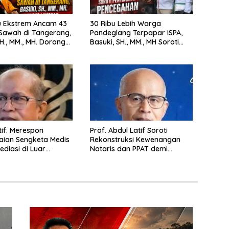
 Ekstrem Ancam 43
30 Ribu Lebih Warga
Sawah di Tangerang,
Pandeglang Terpapar ISPA,
 MM., MH. Dorong
Basuki, SH., MM., MH Soroti
 Cepat Pemerintah
Pentingnya Pencegahan
espon
Prof. Abdul Latif Soroti
aian Sengketa Medis
Rekonstruksi Kewenangan
ediasi di Luar
Notaris dan PPAT demi
n saat ini
Wujudkan Kepastian Hukum
Pertanahan