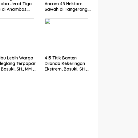
oba Jerat Tiga
Ancam 43 Hektare
si di Anambas,
Sawah di Tangerang,
i, SH., MM., MH. :
Basuki, SH., MM., MH.
um Harus Tegak
Dorong Langkah
Cepat Pemerintah
ibu Lebih Warga
415 Titik Banten
deglang Terpapar
Dilanda Kekeringan
 Basuki, SH., MM.,
Ekstrem, Basuki, SH.,
oroti Pentingnya
MM., MH. Dorong
cegahan
Langkah Cepat
Pemerintah