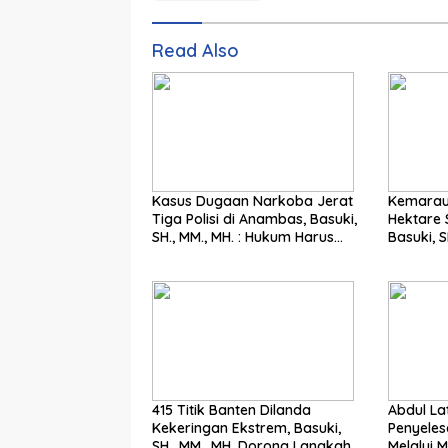
Read Also
Kasus Dugaan Narkoba Jerat
Kemarau
Tiga Polisi di Anambas, Basuki,
Hektare 
SH., MM., MH. : Hukum Harus
Basuki, SH.,
Tegak
Langkah
415 Titik Banten Dilanda
Abdul Latif: Mer
Kekeringan Ekstrem, Basuki,
Penyeles
SH., MM., MH. Dorong Langkah
Melalui M