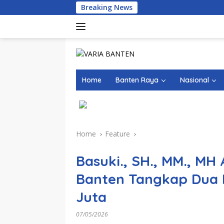
Skip
Breaking News
Kasus Dug
to
content
Home
Banten Raya
Nasional
Home
Feature
Basuki., SH., MM., MH
Banten Tangkap Dua P
Juta
07/05/2026