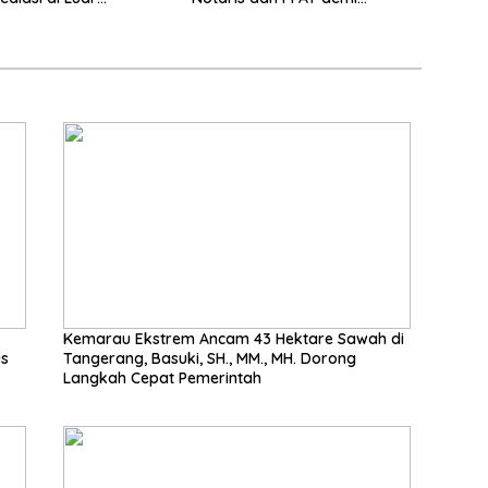
n saat ini
Wujudkan Kepastian Hukum
Pertanahan
Kemarau Ekstrem Ancam 43 Hektare Sawah di
us
Tangerang, Basuki, SH., MM., MH. Dorong
Langkah Cepat Pemerintah