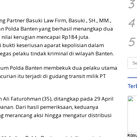
3
4
g Partner Basuki Law Firm, Basuki., SH., MM.,
an Polda Banten yang berhasil menangkap dua
 nilai kerugian mencapai Rp184 juta.
5
i bukti keseriusan aparat kepolisian dalam
as pelaku tindak kriminal di wilayah Banten.
Sear
for:
imum Polda Banten membekuk dua pelaku utama
curian itu terjadi di gudang transit milik PT
Ter
n Ali Faturohman (35), ditangkap pada 29 April
wanan. Dari hasil pemeriksaan, keduanya
ng merancang aksi hingga mengatur distribusi
Kas