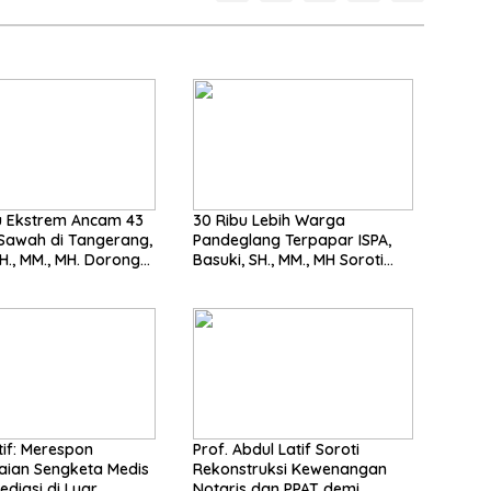
 Ekstrem Ancam 43
30 Ribu Lebih Warga
Sawah di Tangerang,
Pandeglang Terpapar ISPA,
 MM., MH. Dorong
Basuki, SH., MM., MH Soroti
 Cepat Pemerintah
Pentingnya Pencegahan
espon
Prof. Abdul Latif Soroti
aian Sengketa Medis
Rekonstruksi Kewenangan
ediasi di Luar
Notaris dan PPAT demi