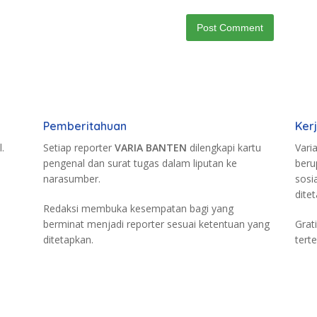
Pemberitahuan
Ker
.
Setiap reporter
VARIA BANTEN
dilengkapi kartu
Vari
pengenal dan surat tugas dalam liputan ke
beru
narasumber.
sosi
dite
Redaksi membuka kesempatan bagi yang
berminat menjadi reporter sesuai ketentuan yang
Grat
ditetapkan.
terte