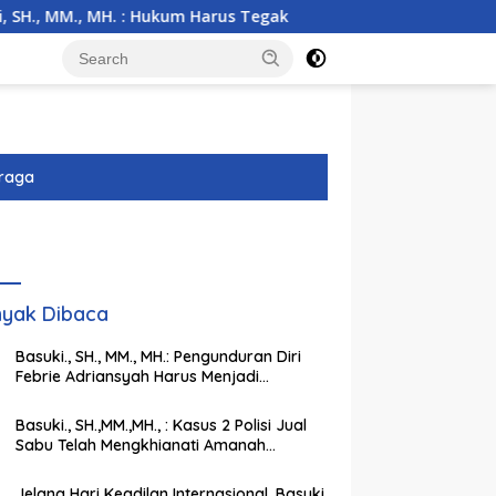
MH. : Hukum Harus Tegak
Kemarau Ekstrem Ancam 43 Hek
raga
yak Dibaca
Basuki., SH., MM., MH.: Pengunduran Diri
Febrie Adriansyah Harus Menjadi
Momentum Memperkuat Integritas
Penegakan Hukum
Basuki., SH.,MM.,MH., : Kasus 2 Polisi Jual
Sabu Telah Mengkhianati Amanah
Negara, Harus Dihukum Berat
Jelang Hari Keadilan Internasional, Basuki