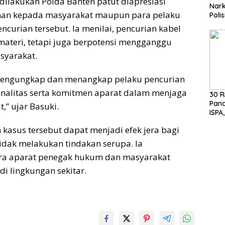
dilakukan Polda Banten patut diapresiasi
Nark
an kepada masyarakat maupun para pelaku
Poli
Basuk
curian tersebut. Ia menilai, pencurian kabel
Huk
materi, tetapi juga berpotensi mengganggu
syarakat.
 mengungkap dan menangkap pelaku pencurian
onalitas serta komitmen aparat dalam menjaga
30 R
Pan
” ujar Basuki.
ISPA,
MH S
kasus tersebut dapat menjadi efek jera bagi
Pen
tidak melakukan tindakan serupa. Ia
ara aparat penegak hukum dan masyarakat
i lingkungan sekitar.