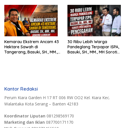
Siswa SMK Al-Amin
Harus Tegak
Kemarau Ekstrem Ancam 43
30 Ribu Lebih Warga
Hektare Sawah di
Pandeglang Terpapar ISPA,
Tangerang, Basuki, SH., MM.,
Basuki, SH., MM., MH Soroti
MH. Dorong Langkah Cepat
Pentingnya Pencegahan
Pemerintah
Kantor Redaksi
Perum Kiara Garden H 17 RT 006 RW OO2 Kel. Kiara Kec.
Walantaka Kota Serang – Banten 42183
Koordinator Liputan
081298569170
Marketing dan Iklan
087700171170