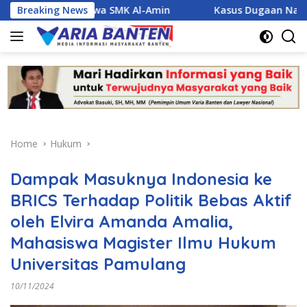
Skip
Siswa SMK Al-Amin
Breaking News
Kasus Dugaan Narkoba Jerat Tiga Po
to
content
Home
Hukum
Dampak Masuknya Indonesia ke
BRICS Terhadap Politik Bebas Aktif
oleh Elvira Amanda Amalia,
Mahasiswa Magister Ilmu Hukum
Universitas Pamulang
10/11/2024