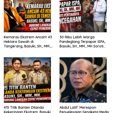
Kemarau Ekstrem Ancam 43
30 Ribu Lebih Warga
Hektare Sawah di
Pandeglang Terpapar ISPA,
Tangerang, Basuki, SH., MM.,
Basuki, SH., MM., MH Soroti
MH. Dorong Langkah Cepat
Pentingnya Pencegahan
Pemerintah
415 Titik Banten Dilanda
Abdul Latif: Merespon
Kekeringan Ekstrem, Basuki,
Penyelesaian Sengketa Medis