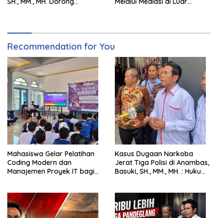
SH., MM., MH. Dorong
Melalui Mediasi di Luar
Langkah Cepat Pemerintah
Pengadilan saat ini
Recommendation for You
Mahasiswa Gelar Pelatihan
Kasus Dugaan Narkoba
Coding Modern dan
Jerat Tiga Polisi di Anambas,
Manajemen Proyek IT bagi
Basuki, SH., MM., MH. : Hukum
Siswa SMK Al-Amin
Harus Tegak