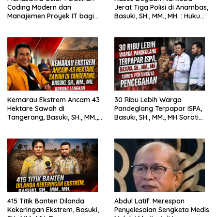
Coding Modern dan
Jerat Tiga Polisi di Anambas,
Manajemen Proyek IT bagi
Basuki, SH., MM., MH. : Hukum
Siswa SMK Al-Amin
Harus Tegak
Kemarau Ekstrem Ancam 43
30 Ribu Lebih Warga
Hektare Sawah di
Pandeglang Terpapar ISPA,
Tangerang, Basuki, SH., MM.,
Basuki, SH., MM., MH Soroti
MH. Dorong Langkah Cepat
Pentingnya Pencegahan
Pemerintah
415 Titik Banten Dilanda
Abdul Latif: Merespon
Kekeringan Ekstrem, Basuki,
Penyelesaian Sengketa Medis