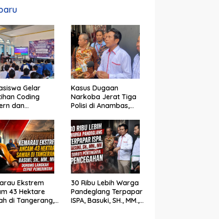
baru
siswa Gelar
Kasus Dugaan
tihan Coding
Narkoba Jerat Tiga
ern dan
Polisi di Anambas,
jemen Proyek IT
Basuki, SH., MM., MH. :
 Siswa SMK Al-
Hukum Harus Tegak
n
arau Ekstrem
30 Ribu Lebih Warga
am 43 Hektare
Pandeglang Terpapar
h di Tangerang,
ISPA, Basuki, SH., MM.,
ki, SH., MM., MH.
MH Soroti Pentingnya
ong Langkah
Pencegahan