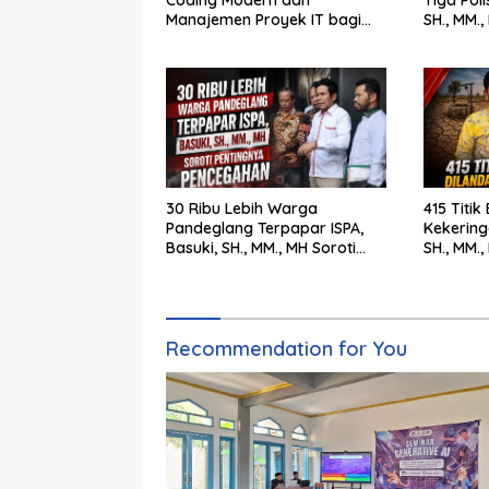
Coding Modern dan
Tiga Poli
Manajemen Proyek IT bagi
SH., MM.
Siswa SMK Al-Amin
Tegak
30 Ribu Lebih Warga
415 Titik
Pandeglang Terpapar ISPA,
Kekering
Basuki, SH., MM., MH Soroti
SH., MM.
Pentingnya Pencegahan
Cepat Pe
Recommendation for You