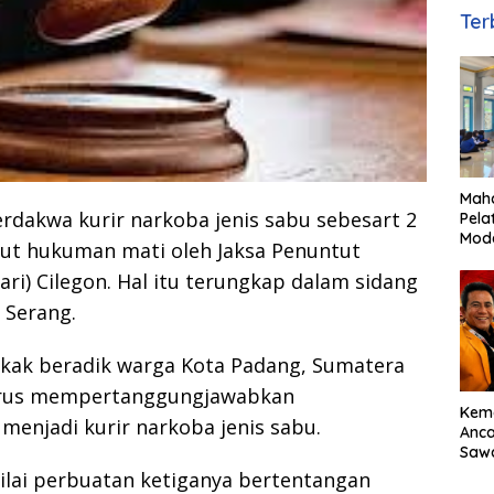
Ter
Maha
erdakwa kurir narkoba jenis sabu sebesart 2
Pela
Mod
ntut hukuman mati oleh Jaksa Penuntut
Mana
ri) Cilegon. Hal itu terungkap dalam sidang
bagi
Ami
 Serang.
akak beradik warga Kota Padang, Sumatera
harus mempertanggungjawabkan
Kem
menjadi kurir narkoba jenis sabu.
Anc
Sawa
Basu
lai perbuatan ketiganya bertentangan
Dor