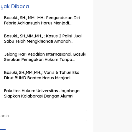
yak Dibaca
Basuki., SH., MM., MH.: Pengunduran Diri
Febrie Adriansyah Harus Menjadi
Momentum Memperkuat Integritas
Penegakan Hukum
Basuki., SH.,MM.,MH., : Kasus 2 Polisi Jual
Sabu Telah Mengkhianati Amanah
Negara, Harus Dihukum Berat
Jelang Hari Keadilan Internasional, Basuki
Serukan Penegakan Hukum Tanpa
Pandang Bulu
Basuki, SH.,MM.,MH.,: Vonis 6 Tahun Eks
Dirut BUMD Banten Harus Menjadi
Peringatan Keras bagi Koruptor
Fakultas Hukum Universitas Jayabaya
Siapkan Kolaborasi Dengan Alumni
ch