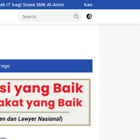
l-Amin
Kasus Dugaan Narkoba Jerat Tiga Polisi di Anam
raga