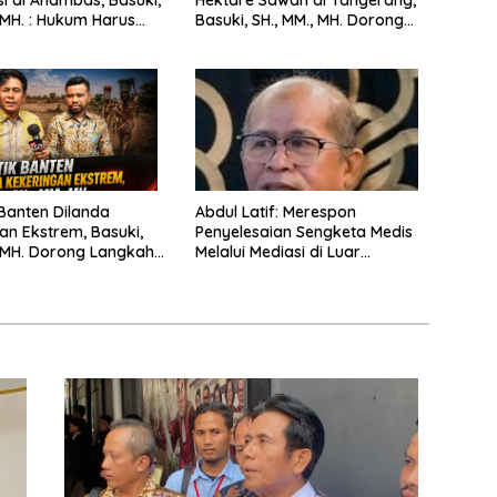
si di Anambas, Basuki,
Hektare Sawah di Tangerang,
, MH. : Hukum Harus
Basuki, SH., MM., MH. Dorong
Langkah Cepat Pemerintah
 Banten Dilanda
Abdul Latif: Merespon
an Ekstrem, Basuki,
Penyelesaian Sengketa Medis
, MH. Dorong Langkah
Melalui Mediasi di Luar
merintah
Pengadilan saat ini