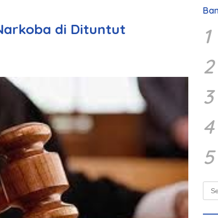
Ban
Narkoba di Dituntut
1
2
3
4
5
Sear
for: