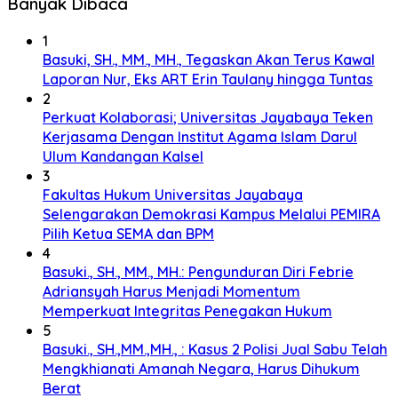
Banyak Dibaca
1
Basuki, SH., MM., MH., Tegaskan Akan Terus Kawal
Laporan Nur, Eks ART Erin Taulany hingga Tuntas
2
Perkuat Kolaborasi; Universitas Jayabaya Teken
Kerjasama Dengan Institut Agama Islam Darul
Ulum Kandangan Kalsel
3
Fakultas Hukum Universitas Jayabaya
Selengarakan Demokrasi Kampus Melalui PEMIRA
Pilih Ketua SEMA dan BPM
4
Basuki., SH., MM., MH.: Pengunduran Diri Febrie
Adriansyah Harus Menjadi Momentum
Memperkuat Integritas Penegakan Hukum
5
Basuki., SH.,MM.,MH., : Kasus 2 Polisi Jual Sabu Telah
Mengkhianati Amanah Negara, Harus Dihukum
Berat