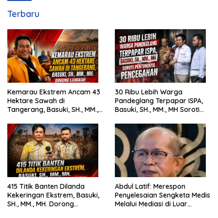
Terbaru
Kemarau Ekstrem Ancam 43
30 Ribu Lebih Warga
Hektare Sawah di
Pandeglang Terpapar ISPA,
Tangerang, Basuki, SH., MM.,
Basuki, SH., MM., MH Soroti
MH. Dorong Langkah Cepat
Pentingnya Pencegahan
Pemerintah
415 Titik Banten Dilanda
Abdul Latif: Merespon
Kekeringan Ekstrem, Basuki,
Penyelesaian Sengketa Medis
SH., MM., MH. Dorong
Melalui Mediasi di Luar
Langkah Cepat Pemerintah
Pengadilan saat ini