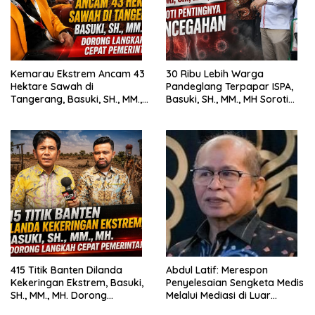
Kemarau Ekstrem Ancam 43
30 Ribu Lebih Warga
Hektare Sawah di
Pandeglang Terpapar ISPA,
Tangerang, Basuki, SH., MM.,
Basuki, SH., MM., MH Soroti
MH. Dorong Langkah Cepat
Pentingnya Pencegahan
Pemerintah
415 Titik Banten Dilanda
Abdul Latif: Merespon
Kekeringan Ekstrem, Basuki,
Penyelesaian Sengketa Medis
SH., MM., MH. Dorong
Melalui Mediasi di Luar
Langkah Cepat Pemerintah
Pengadilan saat ini