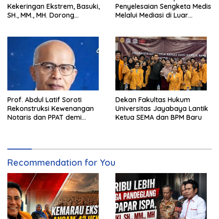
Kekeringan Ekstrem, Basuki,
Penyelesaian Sengketa Medis
SH., MM., MH. Dorong
Melalui Mediasi di Luar
Langkah Cepat Pemerintah
Pengadilan saat ini
Prof. Abdul Latif Soroti
Dekan Fakultas Hukum
Rekonstruksi Kewenangan
Universitas Jayabaya Lantik
Notaris dan PPAT demi
Ketua SEMA dan BPM Baru
Wujudkan Kepastian Hukum
Pertanahan
Recommendation for You