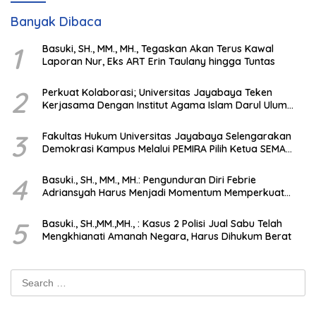
Banyak Dibaca
1
Basuki, SH., MM., MH., Tegaskan Akan Terus Kawal
Laporan Nur, Eks ART Erin Taulany hingga Tuntas
2
Perkuat Kolaborasi; Universitas Jayabaya Teken
Kerjasama Dengan Institut Agama Islam Darul Ulum
Kandangan Kalsel
3
Fakultas Hukum Universitas Jayabaya Selengarakan
Demokrasi Kampus Melalui PEMIRA Pilih Ketua SEMA
dan BPM
4
Basuki., SH., MM., MH.: Pengunduran Diri Febrie
Adriansyah Harus Menjadi Momentum Memperkuat
Integritas Penegakan Hukum
5
Basuki., SH.,MM.,MH., : Kasus 2 Polisi Jual Sabu Telah
Mengkhianati Amanah Negara, Harus Dihukum Berat
Search
for: