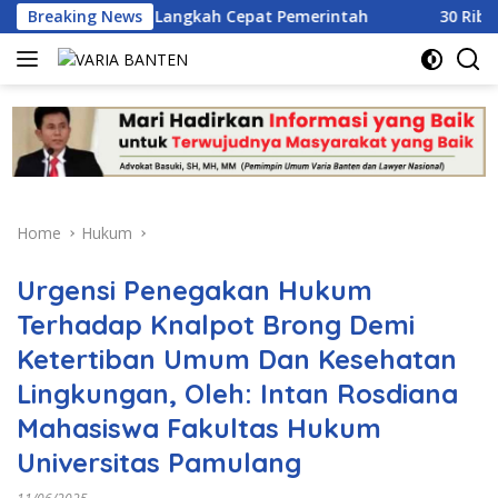
Skip
Dorong Langkah Cepat Pemerintah
Breaking News
30 Ribu Lebih Warga
to
content
Home
Hukum
Urgensi Penegakan Hukum
Terhadap Knalpot Brong Demi
Ketertiban Umum Dan Kesehatan
Lingkungan, Oleh: Intan Rosdiana
Mahasiswa Fakultas Hukum
Universitas Pamulang