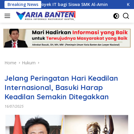
Skip
jemen Proyek IT bagi Siswa SMK Al-Amin
Breaking News
Kasus Dugaan 
to
content
Home
Hukum
Jelang Peringatan Hari Keadilan
Internasional, Basuki Harap
Keadilan Semakin Ditegakkan
16/07/2025