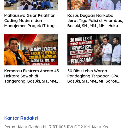
Mahasiswa Gelar Pelatihan
Kasus Dugaan Narkoba
Coding Modern dan
Jerat Tiga Polisi di Anambas,
Manajemen Proyek IT bagi
Basuki, SH., MM., MH. : Hukum
Siswa SMK Al-Amin
Harus Tegak
Kemarau Ekstrem Ancam 43
30 Ribu Lebih Warga
Hektare Sawah di
Pandeglang Terpapar ISPA,
Tangerang, Basuki, SH., MM.,
Basuki, SH., MM., MH Soroti
MH. Dorong Langkah Cepat
Pentingnya Pencegahan
Pemerintah
Kantor Redaksi
Perum Kiara Garden H 17 RT 006 RW OO2 Kel. Kiara Kec.