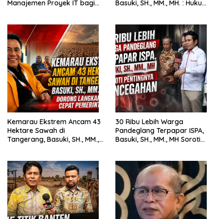
Manajemen Proyek IT bagi
Basuki, SH., MM., MH. : Hukum
Siswa SMK Al-Amin
Harus Tegak
Kemarau Ekstrem Ancam 43
30 Ribu Lebih Warga
Hektare Sawah di
Pandeglang Terpapar ISPA,
Tangerang, Basuki, SH., MM.,
Basuki, SH., MM., MH Soroti
MH. Dorong Langkah Cepat
Pentingnya Pencegahan
Pemerintah