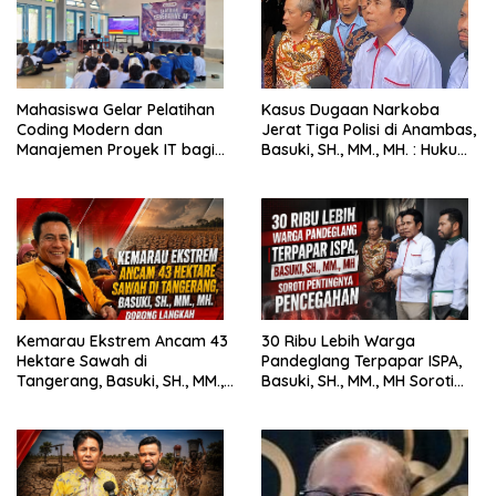
Mahasiswa Gelar Pelatihan
Kasus Dugaan Narkoba
Coding Modern dan
Jerat Tiga Polisi di Anambas,
Manajemen Proyek IT bagi
Basuki, SH., MM., MH. : Hukum
Siswa SMK Al-Amin
Harus Tegak
Kemarau Ekstrem Ancam 43
30 Ribu Lebih Warga
Hektare Sawah di
Pandeglang Terpapar ISPA,
Tangerang, Basuki, SH., MM.,
Basuki, SH., MM., MH Soroti
MH. Dorong Langkah Cepat
Pentingnya Pencegahan
Pemerintah