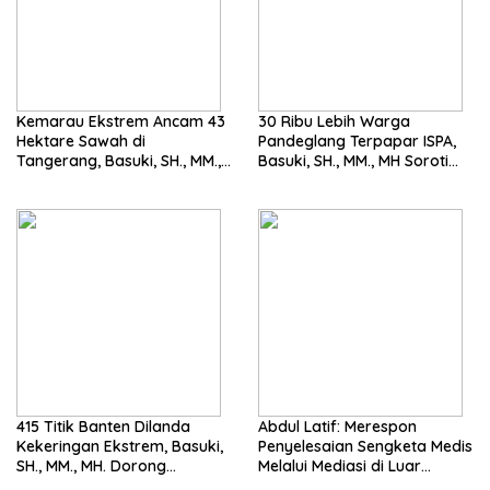
Kemarau Ekstrem Ancam 43
30 Ribu Lebih Warga
Hektare Sawah di
Pandeglang Terpapar ISPA,
Tangerang, Basuki, SH., MM.,
Basuki, SH., MM., MH Soroti
MH. Dorong Langkah Cepat
Pentingnya Pencegahan
Pemerintah
415 Titik Banten Dilanda
Abdul Latif: Merespon
Kekeringan Ekstrem, Basuki,
Penyelesaian Sengketa Medis
SH., MM., MH. Dorong
Melalui Mediasi di Luar
Langkah Cepat Pemerintah
Pengadilan saat ini