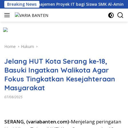
Skip
dern dan Manajemen Proyek IT bagi Siswa SMK Al-Amin
Breaking News
to
content
Home
Hukum
Jelang HUT Kota Serang ke-18,
Basuki Ingatkan Walikota Agar
Fokus Tingkatkan Kesejahteraan
Masyarakat
07/08/2025
SERANG, (variabanten.com)-
Menjelang peringatan