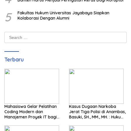
Banten Harus Menjadi Peringatan Keras bagi Koruptor
5
Fakultas Hukum Universitas Jayabaya Siapkan
Kolaborasi Dengan Alumni
Search
for:
Terbaru
Mahasiswa Gelar Pelatihan
Kasus Dugaan Narkoba
Coding Modern dan
Jerat Tiga Polisi di Anambas,
Manajemen Proyek IT bagi
Basuki, SH., MM., MH. : Hukum
Siswa SMK Al-Amin
Harus Tegak