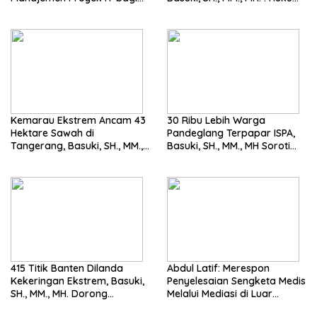
Siswa SMK Al-Amin
Harus Tegak
Kemarau Ekstrem Ancam 43
30 Ribu Lebih Warga
Hektare Sawah di
Pandeglang Terpapar ISPA,
Tangerang, Basuki, SH., MM.,
Basuki, SH., MM., MH Soroti
MH. Dorong Langkah Cepat
Pentingnya Pencegahan
Pemerintah
415 Titik Banten Dilanda
Abdul Latif: Merespon
Kekeringan Ekstrem, Basuki,
Penyelesaian Sengketa Medis
SH., MM., MH. Dorong
Melalui Mediasi di Luar
Langkah Cepat Pemerintah
Pengadilan saat ini