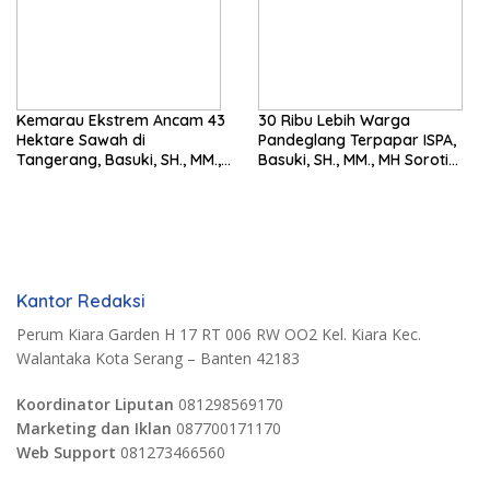
Kemarau Ekstrem Ancam 43
30 Ribu Lebih Warga
Hektare Sawah di
Pandeglang Terpapar ISPA,
Tangerang, Basuki, SH., MM.,
Basuki, SH., MM., MH Soroti
MH. Dorong Langkah Cepat
Pentingnya Pencegahan
Pemerintah
Kantor Redaksi
Perum Kiara Garden H 17 RT 006 RW OO2 Kel. Kiara Kec.
Walantaka Kota Serang – Banten 42183
Koordinator Liputan
081298569170
Marketing dan Iklan
087700171170
Web Support
081273466560