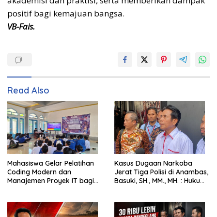
akademisi dan praktisi, serta memberikan dampak
positif bagi kemajuan bangsa.
VB-Fais.
Read Also
Mahasiswa Gelar Pelatihan
Kasus Dugaan Narkoba
Coding Modern dan
Jerat Tiga Polisi di Anambas,
Manajemen Proyek IT bagi
Basuki, SH., MM., MH. : Hukum
Siswa SMK Al-Amin
Harus Tegak