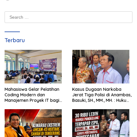
Search
for:
Terbaru
Mahasiswa Gelar Pelatihan
Kasus Dugaan Narkoba
Coding Modern dan
Jerat Tiga Polisi di Anambas,
Manajemen Proyek IT bagi
Basuki, SH., MM., MH. : Hukum
Siswa SMK Al-Amin
Harus Tegak