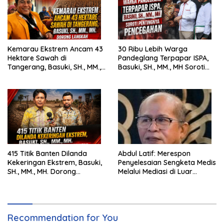
Kemarau Ekstrem Ancam 43
30 Ribu Lebih Warga
Hektare Sawah di
Pandeglang Terpapar ISPA,
Tangerang, Basuki, SH., MM.,
Basuki, SH., MM., MH Soroti
MH. Dorong Langkah Cepat
Pentingnya Pencegahan
Pemerintah
415 Titik Banten Dilanda
Abdul Latif: Merespon
Kekeringan Ekstrem, Basuki,
Penyelesaian Sengketa Medis
SH., MM., MH. Dorong
Melalui Mediasi di Luar
Langkah Cepat Pemerintah
Pengadilan saat ini
Recommendation for You