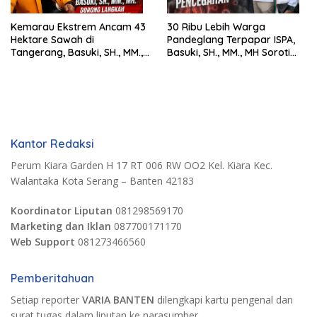
Kemarau Ekstrem Ancam 43
30 Ribu Lebih Warga
Hektare Sawah di
Pandeglang Terpapar ISPA,
Tangerang, Basuki, SH., MM.,
Basuki, SH., MM., MH Soroti
MH. Dorong Langkah Cepat
Pentingnya Pencegahan
Pemerintah
Kantor Redaksi
Perum Kiara Garden H 17 RT 006 RW OO2 Kel. Kiara Kec.
Walantaka Kota Serang – Banten 42183
Koordinator Liputan
081298569170
Marketing dan Iklan
087700171170
Web Support
081273466560
Pemberitahuan
Setiap reporter
VARIA BANTEN
dilengkapi kartu pengenal dan
surat tugas dalam liputan ke narasumber.