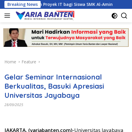
Skip
anajemen Proyek IT bagi Siswa SMK Al-Amin
Breaking News
Kasus Dug
to
content
Home
Feature
Gelar Seminar Internasional
Berkualitas, Basuki Apresiasi
Universitas Jayabaya
28/09/2025
JAKARTA, (variabanten.com)-
Universitas Jayabaya