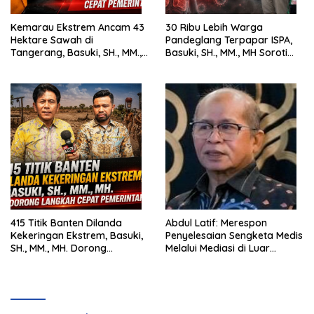
Kemarau Ekstrem Ancam 43
30 Ribu Lebih Warga
Hektare Sawah di
Pandeglang Terpapar ISPA,
Tangerang, Basuki, SH., MM.,
Basuki, SH., MM., MH Soroti
MH. Dorong Langkah Cepat
Pentingnya Pencegahan
Pemerintah
415 Titik Banten Dilanda
Abdul Latif: Merespon
Kekeringan Ekstrem, Basuki,
Penyelesaian Sengketa Medis
SH., MM., MH. Dorong
Melalui Mediasi di Luar
Langkah Cepat Pemerintah
Pengadilan saat ini