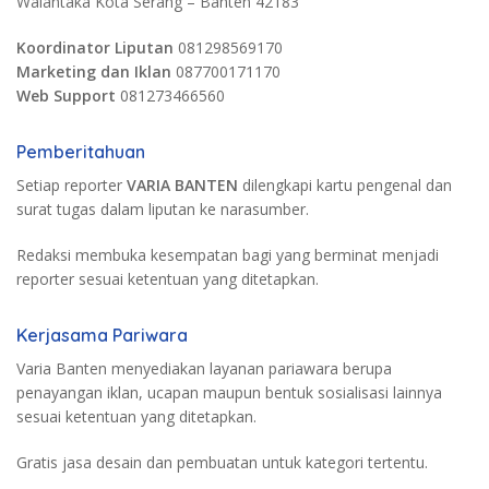
Walantaka Kota Serang – Banten 42183
Koordinator Liputan
081298569170
Marketing dan Iklan
087700171170
Web Support
081273466560
Pemberitahuan
Setiap reporter
VARIA BANTEN
dilengkapi kartu pengenal dan
surat tugas dalam liputan ke narasumber.
Redaksi membuka kesempatan bagi yang berminat menjadi
reporter sesuai ketentuan yang ditetapkan.
Kerjasama Pariwara
Varia Banten menyediakan layanan pariawara berupa
penayangan iklan, ucapan maupun bentuk sosialisasi lainnya
sesuai ketentuan yang ditetapkan.
Gratis jasa desain dan pembuatan untuk kategori tertentu.