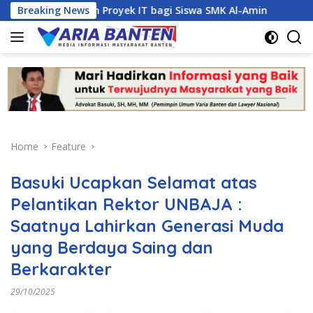
Skip
najemen Proyek IT bagi Siswa SMK Al-Amin
Breaking News
Kasus Dugaa
to
content
Home
Feature
Basuki Ucapkan Selamat atas
Pelantikan Rektor UNBAJA :
Saatnya Lahirkan Generasi Muda
yang Berdaya Saing dan
Berkarakter
29/10/2025