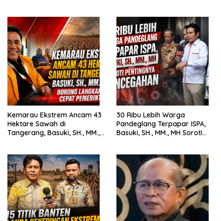
Siswa SMK Al-Amin
Harus Tegak
Kemarau Ekstrem Ancam 43
30 Ribu Lebih Warga
Hektare Sawah di
Pandeglang Terpapar ISPA,
Tangerang, Basuki, SH., MM.,
Basuki, SH., MM., MH Soroti
MH. Dorong Langkah Cepat
Pentingnya Pencegahan
Pemerintah