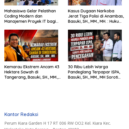
Mahasiswa Gelar Pelatihan
Kasus Dugaan Narkoba
Coding Modern dan
Jerat Tiga Polisi di Anambas,
Manajemen Proyek IT bagi
Basuki, SH., MM., MH. : Hukum
Siswa SMK Al-Amin
Harus Tegak
Kemarau Ekstrem Ancam 43
30 Ribu Lebih Warga
Hektare Sawah di
Pandeglang Terpapar ISPA,
Tangerang, Basuki, SH., MM.,
Basuki, SH., MM., MH Soroti
MH. Dorong Langkah Cepat
Pentingnya Pencegahan
Pemerintah
Kantor Redaksi
Perum Kiara Garden H 17 RT 006 RW OO2 Kel. Kiara Kec.