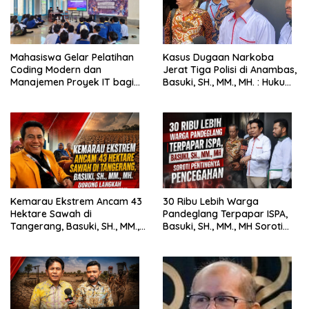
Mahasiswa Gelar Pelatihan
Kasus Dugaan Narkoba
Coding Modern dan
Jerat Tiga Polisi di Anambas,
Manajemen Proyek IT bagi
Basuki, SH., MM., MH. : Hukum
Siswa SMK Al-Amin
Harus Tegak
Kemarau Ekstrem Ancam 43
30 Ribu Lebih Warga
Hektare Sawah di
Pandeglang Terpapar ISPA,
Tangerang, Basuki, SH., MM.,
Basuki, SH., MM., MH Soroti
MH. Dorong Langkah Cepat
Pentingnya Pencegahan
Pemerintah