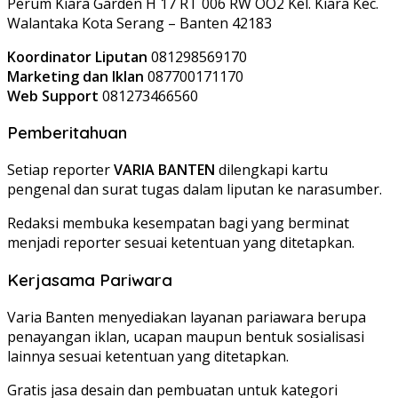
Perum Kiara Garden H 17 RT 006 RW OO2 Kel. Kiara Kec.
Walantaka Kota Serang – Banten 42183
Koordinator Liputan
081298569170
Marketing dan Iklan
087700171170
Web Support
081273466560
Pemberitahuan
Setiap reporter
VARIA BANTEN
dilengkapi kartu
pengenal dan surat tugas dalam liputan ke narasumber.
Redaksi membuka kesempatan bagi yang berminat
menjadi reporter sesuai ketentuan yang ditetapkan.
Kerjasama Pariwara
Varia Banten menyediakan layanan pariawara berupa
penayangan iklan, ucapan maupun bentuk sosialisasi
lainnya sesuai ketentuan yang ditetapkan.
Gratis jasa desain dan pembuatan untuk kategori