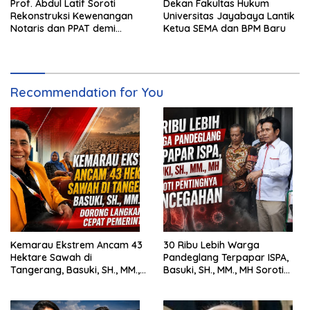
Prof. Abdul Latif Soroti
Dekan Fakultas Hukum
Rekonstruksi Kewenangan
Universitas Jayabaya Lantik
Notaris dan PPAT demi
Ketua SEMA dan BPM Baru
Wujudkan Kepastian Hukum
Pertanahan
Recommendation for You
Kemarau Ekstrem Ancam 43
30 Ribu Lebih Warga
Hektare Sawah di
Pandeglang Terpapar ISPA,
Tangerang, Basuki, SH., MM.,
Basuki, SH., MM., MH Soroti
MH. Dorong Langkah Cepat
Pentingnya Pencegahan
Pemerintah