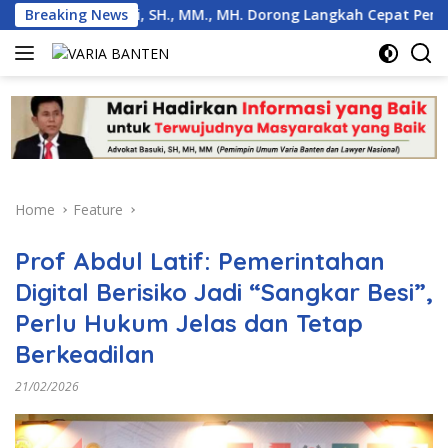
Skip
 Basuki, SH., MM., MH. Dorong Langkah Cepat Pemerintah
Breaking News
to
content
Home
Feature
Prof Abdul Latif: Pemerintahan
Digital Berisiko Jadi “Sangkar Besi”,
Perlu Hukum Jelas dan Tetap
Berkeadilan
21/02/2026