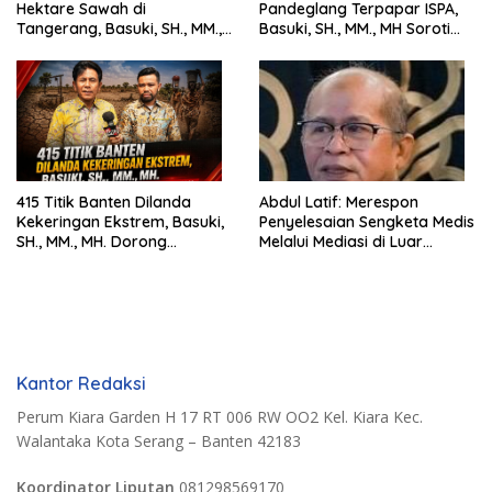
Hektare Sawah di
Pandeglang Terpapar ISPA,
Tangerang, Basuki, SH., MM.,
Basuki, SH., MM., MH Soroti
MH. Dorong Langkah Cepat
Pentingnya Pencegahan
Pemerintah
415 Titik Banten Dilanda
Abdul Latif: Merespon
Kekeringan Ekstrem, Basuki,
Penyelesaian Sengketa Medis
SH., MM., MH. Dorong
Melalui Mediasi di Luar
Langkah Cepat Pemerintah
Pengadilan saat ini
Kantor Redaksi
Perum Kiara Garden H 17 RT 006 RW OO2 Kel. Kiara Kec.
Walantaka Kota Serang – Banten 42183
Koordinator Liputan
081298569170