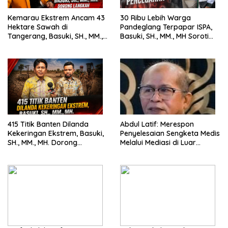
Kemarau Ekstrem Ancam 43
30 Ribu Lebih Warga
Hektare Sawah di
Pandeglang Terpapar ISPA,
Tangerang, Basuki, SH., MM.,
Basuki, SH., MM., MH Soroti
MH. Dorong Langkah Cepat
Pentingnya Pencegahan
Pemerintah
415 Titik Banten Dilanda
Abdul Latif: Merespon
Kekeringan Ekstrem, Basuki,
Penyelesaian Sengketa Medis
SH., MM., MH. Dorong
Melalui Mediasi di Luar
Langkah Cepat Pemerintah
Pengadilan saat ini