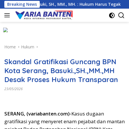
Skip
 Anambas, Basuki, SH., MM., MH. : Hukum Harus Tegak
Breaking News
K
to
content
Home
Hukum
Skandal Gratifikasi Guncang BPN
Kota Serang, Basuki.,SH.,MM.,MH
Desak Proses Hukum Transparan
23/05/2026
SERANG, (variabanten.com)-
Kasus dugaan
gratifikasi yang menyeret enam pejabat dan mantan