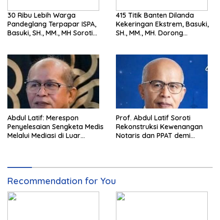
30 Ribu Lebih Warga
415 Titik Banten Dilanda
Pandeglang Terpapar ISPA,
Kekeringan Ekstrem, Basuki,
Basuki, SH., MM., MH Soroti
SH., MM., MH. Dorong
Pentingnya Pencegahan
Langkah Cepat Pemerintah
Abdul Latif: Merespon
Prof. Abdul Latif Soroti
Penyelesaian Sengketa Medis
Rekonstruksi Kewenangan
Melalui Mediasi di Luar
Notaris dan PPAT demi
Pengadilan saat ini
Wujudkan Kepastian Hukum
Pertanahan
Recommendation for You