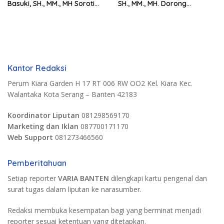
Basuki, SH., MM., MH Soroti
SH., MM., MH. Dorong
Pentingnya Pencegahan
Langkah Cepat Pemerintah
Kantor Redaksi
Perum Kiara Garden H 17 RT 006 RW OO2 Kel. Kiara Kec.
Walantaka Kota Serang – Banten 42183
Koordinator Liputan
081298569170
Marketing dan Iklan
087700171170
Web Support
081273466560
Pemberitahuan
Setiap reporter
VARIA BANTEN
dilengkapi kartu pengenal dan
surat tugas dalam liputan ke narasumber.
Redaksi membuka kesempatan bagi yang berminat menjadi
reporter sesuai ketentuan yang ditetapkan.