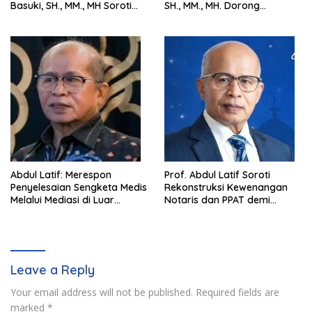
Basuki, SH., MM., MH Soroti
SH., MM., MH. Dorong
Pentingnya Pencegahan
Langkah Cepat Pemerintah
Abdul Latif: Merespon
Prof. Abdul Latif Soroti
Penyelesaian Sengketa Medis
Rekonstruksi Kewenangan
Melalui Mediasi di Luar
Notaris dan PPAT demi
Pengadilan saat ini
Wujudkan Kepastian Hukum
Pertanahan
Leave a Reply
Your email address will not be published.
Required fields are
marked
*