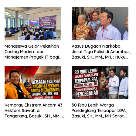
Mahasiswa Gelar Pelatihan
Kasus Dugaan Narkoba
Coding Modern dan
Jerat Tiga Polisi di Anambas,
Manajemen Proyek IT bagi
Basuki, SH., MM., MH. : Hukum
Siswa SMK Al-Amin
Harus Tegak
Kemarau Ekstrem Ancam 43
30 Ribu Lebih Warga
Hektare Sawah di
Pandeglang Terpapar ISPA,
Tangerang, Basuki, SH., MM.,
Basuki, SH., MM., MH Soroti
MH. Dorong Langkah Cepat
Pentingnya Pencegahan
Pemerintah