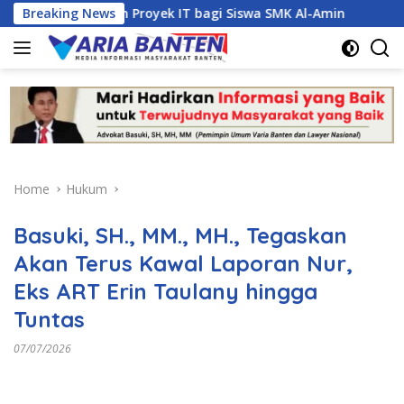
Skip
anajemen Proyek IT bagi Siswa SMK Al-Amin
Breaking News
Kasus Duga
to
content
Home
Hukum
Basuki, SH., MM., MH., Tegaskan
Akan Terus Kawal Laporan Nur,
Eks ART Erin Taulany hingga
Tuntas
07/07/2026