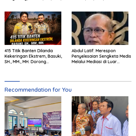
MH. Dorong Langkah Cepat
Pentingnya Pencegahan
Pemerintah
415 Titik Banten Dilanda
Abdul Latif: Merespon
Kekeringan Ekstrem, Basuki,
Penyelesaian Sengketa Medis
SH., MM., MH. Dorong
Melalui Mediasi di Luar
Langkah Cepat Pemerintah
Pengadilan saat ini
Recommendation for You