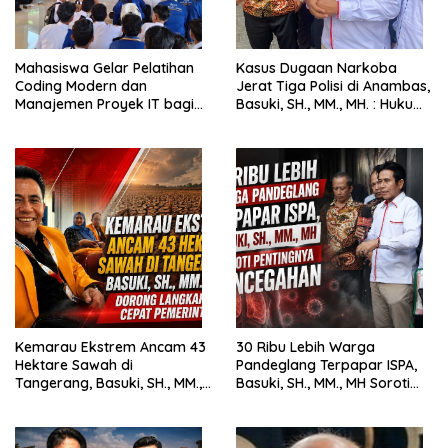
Mahasiswa Gelar Pelatihan
Kasus Dugaan Narkoba
Coding Modern dan
Jerat Tiga Polisi di Anambas,
Manajemen Proyek IT bagi
Basuki, SH., MM., MH. : Hukum
Siswa SMK Al-Amin
Harus Tegak
Kemarau Ekstrem Ancam 43
30 Ribu Lebih Warga
Hektare Sawah di
Pandeglang Terpapar ISPA,
Tangerang, Basuki, SH., MM.,
Basuki, SH., MM., MH Soroti
MH. Dorong Langkah Cepat
Pentingnya Pencegahan
Pemerintah