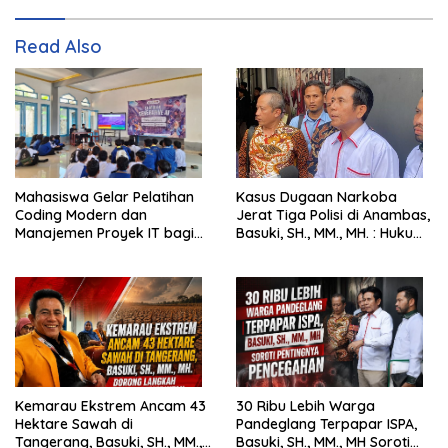
Read Also
Mahasiswa Gelar Pelatihan
Kasus Dugaan Narkoba
Coding Modern dan
Jerat Tiga Polisi di Anambas,
Manajemen Proyek IT bagi
Basuki, SH., MM., MH. : Hukum
Siswa SMK Al-Amin
Harus Tegak
Kemarau Ekstrem Ancam 43
30 Ribu Lebih Warga
Hektare Sawah di
Pandeglang Terpapar ISPA,
Tangerang, Basuki, SH., MM.,
Basuki, SH., MM., MH Soroti