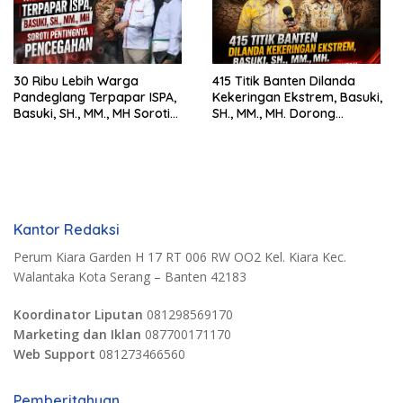
30 Ribu Lebih Warga
415 Titik Banten Dilanda
Pandeglang Terpapar ISPA,
Kekeringan Ekstrem, Basuki,
Basuki, SH., MM., MH Soroti
SH., MM., MH. Dorong
Pentingnya Pencegahan
Langkah Cepat Pemerintah
Kantor Redaksi
Perum Kiara Garden H 17 RT 006 RW OO2 Kel. Kiara Kec.
Walantaka Kota Serang – Banten 42183
Koordinator Liputan
081298569170
Marketing dan Iklan
087700171170
Web Support
081273466560
Pemberitahuan