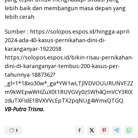
lebih baik dan membangun masa depan yang
lebih cerah.
Sumber : https://solopos.espos.id/hingga-april-
2024-ada-40-kasus-pernikahan-dini-di-
karanganyar-1922058
https://solopos.espos.id/bikin-risau-pernikahan-
dini-di-karanganyar-tembus-200-kasus-per-
tahunnya-1887362?
_gl=1*18xo30w*_ga*YW1wLTJlVDVOUURUNVF2Z
m9kWEpwWHZuX0t1RUVGVy0zSWh4QmVCY3RIX
zduTXFIdE1BVXVVcEpTX2pqNUg4WmxQTGQ.
VB-Putra Trisna.
3