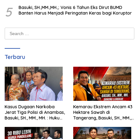
5
Basuki, SH.,MM.,MH.,: Vonis 6 Tahun Eks Dirut BUMD
Banten Harus Menjadi Peringatan Keras bagi Koruptor
Search
for:
Terbaru
Kasus Dugaan Narkoba
Kemarau Ekstrem Ancam 43
Jerat Tiga Polisi di Anambas,
Hektare Sawah di
Basuki, SH., MM., MH. : Hukum
Tangerang, Basuki, SH., MM.,
Harus Tegak
MH. Dorong Langkah Cepat
Pemerintah