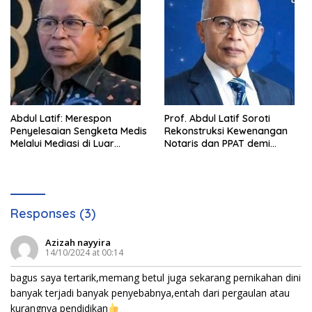
Abdul Latif: Merespon
Prof. Abdul Latif Soroti
Penyelesaian Sengketa Medis
Rekonstruksi Kewenangan
Melalui Mediasi di Luar
Notaris dan PPAT demi
Pengadilan saat ini
Wujudkan Kepastian Hukum
Pertanahan
Responses (3)
Azizah nayyira
14/10/2024 at 00:14
bagus saya tertarik,memang betul juga sekarang pernikahan dini
banyak terjadi banyak penyebabnya,entah dari pergaulan atau
kurangnya pendidikan