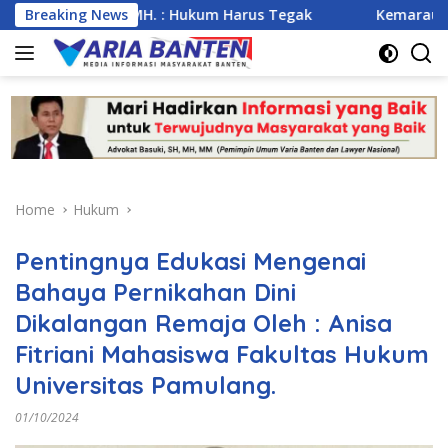
Skip
 MM., MH. : Hukum Harus Tegak
Breaking News
Kemarau Ekstrem Ancam 
to
content
Home
Hukum
Pentingnya Edukasi Mengenai
Bahaya Pernikahan Dini
Dikalangan Remaja Oleh : Anisa
Fitriani Mahasiswa Fakultas Hukum
Universitas Pamulang.
01/10/2024