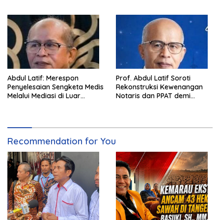
Pentingnya Pencegahan
Langkah Cepat Pemerintah
Abdul Latif: Merespon
Prof. Abdul Latif Soroti
Penyelesaian Sengketa Medis
Rekonstruksi Kewenangan
Melalui Mediasi di Luar
Notaris dan PPAT demi
Pengadilan saat ini
Wujudkan Kepastian Hukum
Pertanahan
Recommendation for You