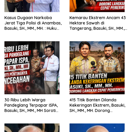
Kasus Dugaan Narkoba
Kemarau Ekstrem Ancam 43
Jerat Tiga Polisi di Anambas,
Hektare Sawah di
Basuki, SH., MM., MH. : Hukum
Tangerang, Basuki, SH., MM.,
Harus Tegak
MH. Dorong Langkah Cepat
Pemerintah
30 Ribu Lebih Warga
415 Titik Banten Dilanda
Pandeglang Terpapar ISPA,
Kekeringan Ekstrem, Basuki,
Basuki, SH., MM., MH Soroti
SH., MM., MH. Dorong
Pentingnya Pencegahan
Langkah Cepat Pemerintah