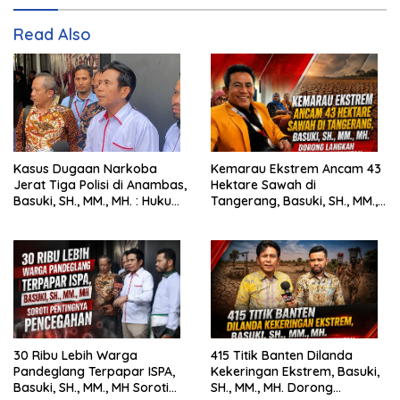
Read Also
Kasus Dugaan Narkoba
Kemarau Ekstrem Ancam 43
Jerat Tiga Polisi di Anambas,
Hektare Sawah di
Basuki, SH., MM., MH. : Hukum
Tangerang, Basuki, SH., MM.,
Harus Tegak
MH. Dorong Langkah Cepat
Pemerintah
30 Ribu Lebih Warga
415 Titik Banten Dilanda
Pandeglang Terpapar ISPA,
Kekeringan Ekstrem, Basuki,
Basuki, SH., MM., MH Soroti
SH., MM., MH. Dorong