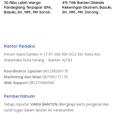
30 Ribu Lebih Warga
415 Titik Banten Dilanda
Pandeglang Terpapar ISPA,
Kekeringan Ekstrem, Basuki,
Basuki, SH., MM., MH Soroti
SH., MM., MH. Dorong
Pentingnya Pencegahan
Langkah Cepat Pemerintah
Kantor Redaksi
Perum Kiara Garden H 17 RT 006 RW OO2 Kel. Kiara Kec.
Walantaka Kota Serang – Banten 42183
Koordinator Liputan
081298569170
Marketing dan Iklan
087700171170
Web Support
081273466560
Pemberitahuan
Setiap reporter
VARIA BANTEN
dilengkapi kartu pengenal dan
surat tugas dalam liputan ke narasumber.