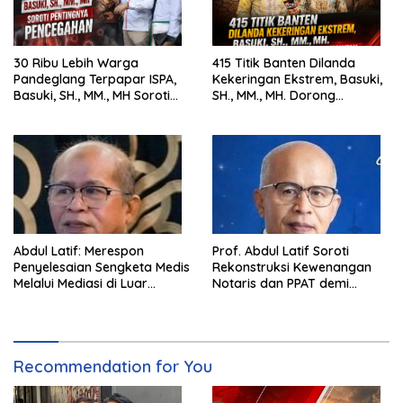
30 Ribu Lebih Warga
415 Titik Banten Dilanda
Pandeglang Terpapar ISPA,
Kekeringan Ekstrem, Basuki,
Basuki, SH., MM., MH Soroti
SH., MM., MH. Dorong
Pentingnya Pencegahan
Langkah Cepat Pemerintah
Abdul Latif: Merespon
Prof. Abdul Latif Soroti
Penyelesaian Sengketa Medis
Rekonstruksi Kewenangan
Melalui Mediasi di Luar
Notaris dan PPAT demi
Pengadilan saat ini
Wujudkan Kepastian Hukum
Pertanahan
Recommendation for You