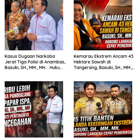
Kasus Dugaan Narkoba
Kemarau Ekstrem Ancam 43
Jerat Tiga Polisi di Anambas,
Hektare Sawah di
Basuki, SH., MM., MH. : Hukum
Tangerang, Basuki, SH., MM.,
Harus Tegak
MH. Dorong Langkah Cepat
Pemerintah