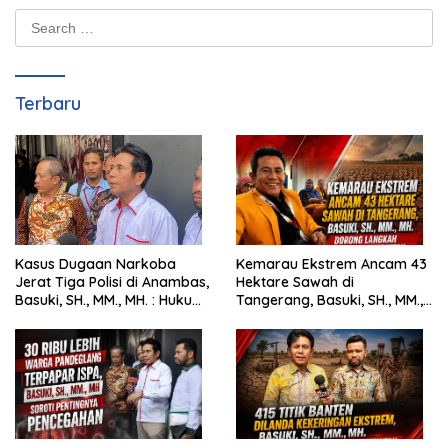
Search
for:
Terbaru
Kasus Dugaan Narkoba
Kemarau Ekstrem Ancam 43
Jerat Tiga Polisi di Anambas,
Hektare Sawah di
Basuki, SH., MM., MH. : Hukum
Tangerang, Basuki, SH., MM.,
Harus Tegak
MH. Dorong Langkah Cepat
Pemerintah