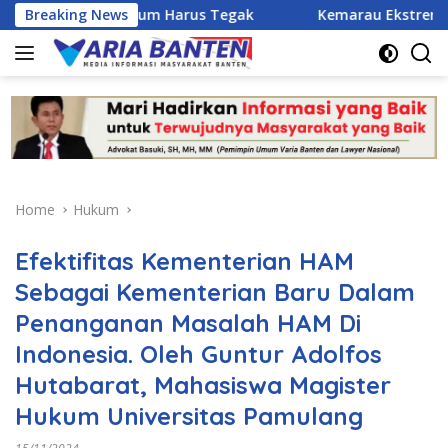
Skip
kum Harus Tegak
Breaking News
Kemarau Ekstrem Ancam 43 Hektare Saw
to
content
Home
Hukum
Efektifitas Kementerian HAM
Sebagai Kementerian Baru Dalam
Penanganan Masalah HAM Di
Indonesia. Oleh Guntur Adolfos
Hutabarat, Mahasiswa Magister
Hukum Universitas Pamulang