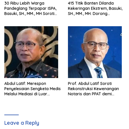
30 Ribu Lebih Warga
415 Titik Banten Dilanda
Pandeglang Terpapar ISPA,
Kekeringan Ekstrem, Basuki,
Basuki, SH., MM., MH Soroti
SH., MM., MH. Dorong
Pentingnya Pencegahan
Langkah Cepat Pemerintah
Abdul Latif: Merespon
Prof. Abdul Latif Soroti
Penyelesaian Sengketa Medis
Rekonstruksi Kewenangan
Melalui Mediasi di Luar
Notaris dan PPAT demi
Pengadilan saat ini
Wujudkan Kepastian Hukum
Pertanahan
Leave a Reply