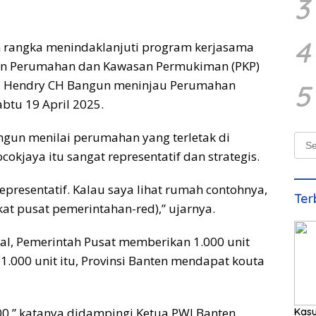
3
4
 rangka menindaklanjuti program kerjasama
ian Perumahan dan Kawasan Permukiman (PKP)
, Hendry CH Bangun meninjau Perumahan
5
btu 19 April 2025.
ngun menilai perumahan yang terletak di
Sear
for:
kjaya itu sangat representatif dan strategis.
epresentatif. Kalau saya lihat rumah contohnya,
Ter
ekat pusat pemerintahan-red),” ujarnya.
l, Pemerintah Pusat memberikan 1.000 unit
1.000 unit itu, Provinsi Banten mendapat kouta
00,” katanya didampingi Ketua PWI Banten
Kas