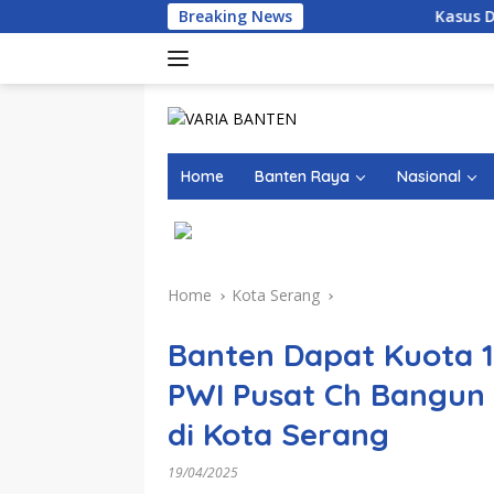
Skip
Breaking News
Kasus Dugaan Narkoba 
to
content
Home
Banten Raya
Nasional
Home
Kota Serang
Banten Dapat Kuota 1
PWI Pusat Ch Bangun 
di Kota Serang
19/04/2025