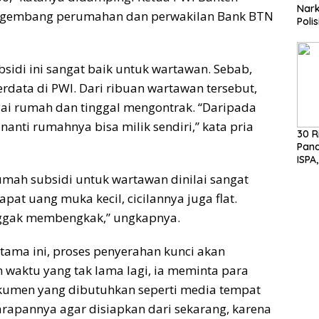
Nark
ngembang perumahan dan perwakilan Bank BTN
Poli
Basuk
Huk
idi ini sangat baik untuk wartawan. Sebab,
erdata di PWI. Dari ribuan wartawan tersebut,
i rumah dan tinggal mengontrak. “Daripada
anti rumahnya bisa milik sendiri,” kata pria
30 R
Pan
ISPA,
MH S
ah subsidi untuk wartawan dinilai sangat
Pen
at uang muka kecil, cicilannya juga flat.
 enggak membengkak,” ungkapnya.
tama ini, proses penyerahan kunci akan
 waktu yang tak lama lagi, ia meminta para
umen yang dibutuhkan seperti media tempat
Harapannya agar disiapkan dari sekarang, karena