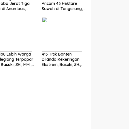
oba Jerat Tiga
Ancam 43 Hektare
si di Anambas,
Sawah di Tangerang,
i, SH., MM., MH. :
Basuki, SH., MM., MH.
um Harus Tegak
Dorong Langkah
Cepat Pemerintah
ibu Lebih Warga
415 Titik Banten
deglang Terpapar
Dilanda Kekeringan
 Basuki, SH., MM.,
Ekstrem, Basuki, SH.,
oroti Pentingnya
MM., MH. Dorong
cegahan
Langkah Cepat
Pemerintah