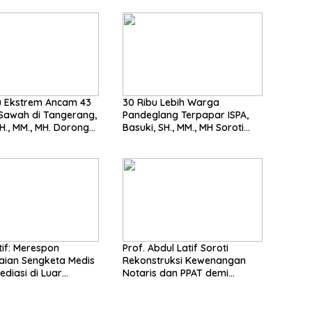
 Ekstrem Ancam 43
30 Ribu Lebih Warga
Sawah di Tangerang,
Pandeglang Terpapar ISPA,
 MM., MH. Dorong
Basuki, SH., MM., MH Soroti
 Cepat Pemerintah
Pentingnya Pencegahan
espon
Prof. Abdul Latif Soroti
aian Sengketa Medis
Rekonstruksi Kewenangan
ediasi di Luar
Notaris dan PPAT demi
n saat ini
Wujudkan Kepastian Hukum
Pertanahan