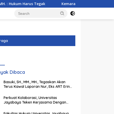
Harus Tegak
Kemarau Ekstrem Ancam 43 Hektare Sawah d
raga
yak Dibaca
Basuki, SH., MM., MH., Tegaskan Akan
Terus Kawal Laporan Nur, Eks ART Erin
Taulany hingga Tuntas
Perkuat Kolaborasi; Universitas
Jayabaya Teken Kerjasama Dengan
Institut Agama Islam Darul Ulum
Kandangan Kalsel
Fakultas Hukum Universitas Jayabaya