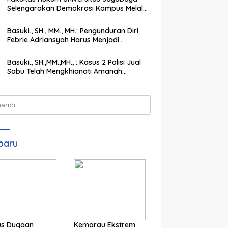
Selengarakan Demokrasi Kampus Melalui
PEMIRA Pilih Ketua SEMA dan BPM
Basuki., SH., MM., MH.: Pengunduran Diri
Febrie Adriansyah Harus Menjadi
Momentum Memperkuat Integritas
Penegakan Hukum
Basuki., SH.,MM.,MH., : Kasus 2 Polisi Jual
Sabu Telah Mengkhianati Amanah
Negara, Harus Dihukum Berat
ch
baru
us Dugaan
Kemarau Ekstrem