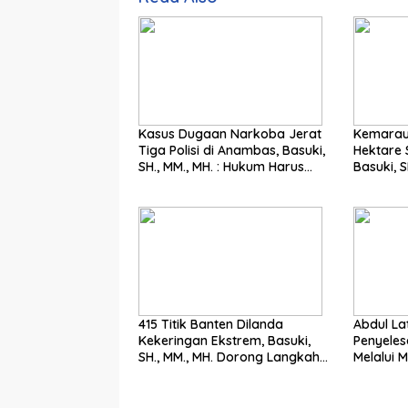
Kasus Dugaan Narkoba Jerat
Kemarau
Tiga Polisi di Anambas, Basuki,
Hektare 
SH., MM., MH. : Hukum Harus
Basuki, SH.,
Tegak
Langkah
415 Titik Banten Dilanda
Abdul Latif: Mer
Kekeringan Ekstrem, Basuki,
Penyeles
SH., MM., MH. Dorong Langkah
Melalui M
Cepat Pemerintah
Pengadila