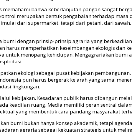
 memahami bahwa keberlanjutan pangan sangat bergant
npa kontrol merupakan bentuk pengabaian terhadap mas
lai dari supermarket, tetapi dari petani, dari sawah,
a bumi dengan prinsip-prinsip agraria yang berkeadila
n harus memperhatikan keseimbangan ekologis dan kepe
nya untuk menopang kehidupan. Mengagrariakan bumi 
sploitasi.
mpatkan ekologi sebagai pusat kebijakan pembangunan. 
Indonesia pun harus bergerak ke arah yang sama: mene
adasi lingkungan.
lui kebijakan. Kesadaran publik harus dibangun melalu
 pada keadilan ruang. Media memiliki peran sentral dal
ntelektual yang membentuk cara pandang masyarakat ter
kan bumi bukan hanya konsep akademik, tetapi agenda
sadaran agraria sebagai kekuatan strategis untuk meli