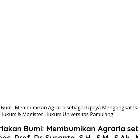
mi: Membumikan Agraria sebagai Upaya Mengangkat Isu Agr
ltas Hukum & Magister Hukum Universitas Pamulang
iakan Bumi: Membumikan Agraria seb
. Prof. Dr. Susanto, S.H., S.M., S.Ak., 