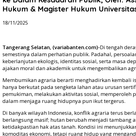
Hukum & Magister Hukum Universita
18/11/2025
Tangerang Selatan, (variabanten.com)-
Di tengah dera
semestinya dalam perhatian publik. Padahal, persoal
keberlanjutan ekologis, identitas sosial, serta masa
ajakan moral dan akademik untuk mengembalikan agra
Membumikan agraria berarti menghadirkan kembali isu 
hanya berkutat pada sengketa lahan atau urusan sert
pemukiman, melakukan aktivitas sosial, memperoleh
dalam menjaga ruang hidupnya pun ikut tergerus.
Di banyak wilayah Indonesia, konflik agraria terus b
berlangsung masif; hutan berubah menjadi tambang a
ketidakpastian hak atas tanah. Kondisi ini menunju
komoditas ekonomi, tetapi ruang hidup yang mengandung