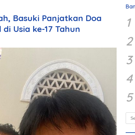
Ban
ah, Basuki Panjatkan Doa
1
 di Usia ke-17 Tahun
2
3
4
5
Sear
for: