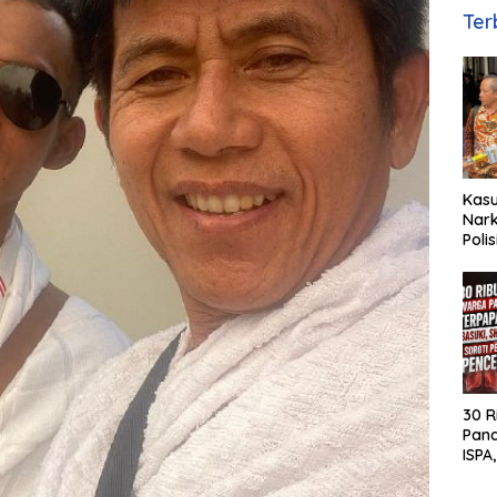
Ter
Kas
Nark
Poli
Basuk
Huk
30 R
Pan
ISPA,
MH S
Pen