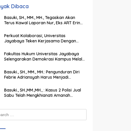
yak Dibaca
Basuki, SH., MM., MH., Tegaskan Akan
Terus Kawal Laporan Nur, Eks ART Erin
Taulany hingga Tuntas
Perkuat Kolaborasi; Universitas
Jayabaya Teken Kerjasama Dengan
Institut Agama Islam Darul Ulum
Kandangan Kalsel
Fakultas Hukum Universitas Jayabaya
Selengarakan Demokrasi Kampus Melalui
PEMIRA Pilih Ketua SEMA dan BPM
Basuki., SH., MM., MH.: Pengunduran Diri
Febrie Adriansyah Harus Menjadi
Momentum Memperkuat Integritas
Penegakan Hukum
Basuki., SH.,MM.,MH., : Kasus 2 Polisi Jual
Sabu Telah Mengkhianati Amanah
Negara, Harus Dihukum Berat
ch