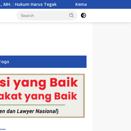
Kemarau Ekstrem Ancam 43 Hektare Sawah di Tangeran
raga