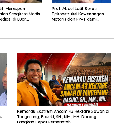
espon
Prof. Abdul Latif Soroti
aian Sengketa Medis
Rekonstruksi Kewenangan
ediasi di Luar
Notaris dan PPAT demi
n saat ini
Wujudkan Kepastian Hukum
Pertanahan
Kemarau Ekstrem Ancam 43 Hektare Sawah di
us
Tangerang, Basuki, SH., MM., MH. Dorong
Langkah Cepat Pemerintah