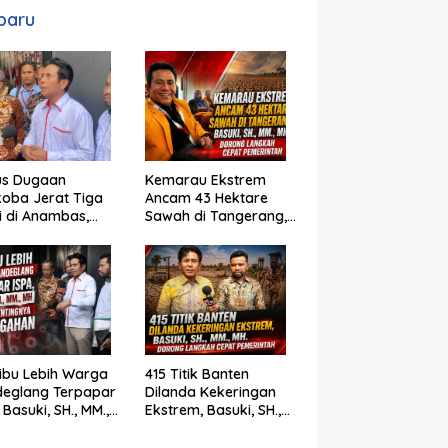
baru
us Dugaan
Kemarau Ekstrem
oba Jerat Tiga
Ancam 43 Hektare
si di Anambas,
Sawah di Tangerang,
i, SH., MM., MH. :
Basuki, SH., MM., MH.
um Harus Tegak
Dorong Langkah
Cepat Pemerintah
ibu Lebih Warga
415 Titik Banten
deglang Terpapar
Dilanda Kekeringan
 Basuki, SH., MM.,
Ekstrem, Basuki, SH.,
oroti Pentingnya
MM., MH. Dorong
cegahan
Langkah Cepat