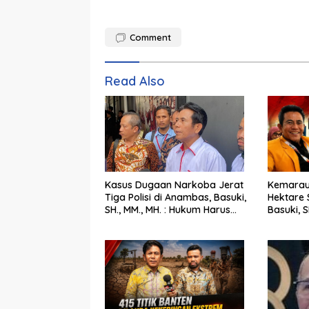
Comment
Read Also
Kasus Dugaan Narkoba Jerat
Kemarau
Tiga Polisi di Anambas, Basuki,
Hektare 
SH., MM., MH. : Hukum Harus
Basuki, SH.,
Tegak
Langkah