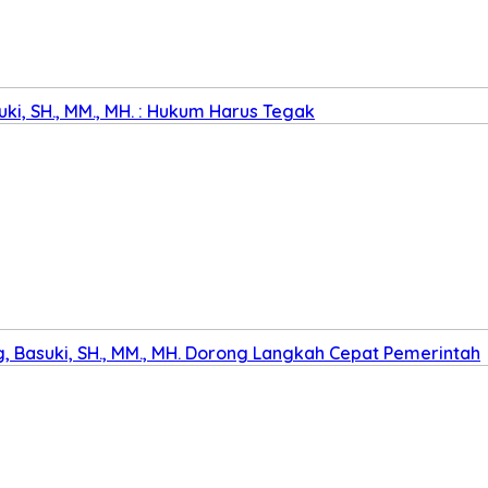
ki, SH., MM., MH. : Hukum Harus Tegak
 Basuki, SH., MM., MH. Dorong Langkah Cepat Pemerintah