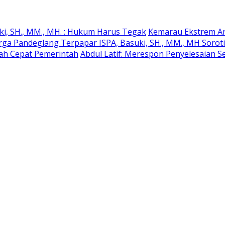
ki, SH., MM., MH. : Hukum Harus Tegak
Kemarau Ekstrem An
rga Pandeglang Terpapar ISPA, Basuki, SH., MM., MH Soro
kah Cepat Pemerintah
Abdul Latif: Merespon Penyelesaian Se