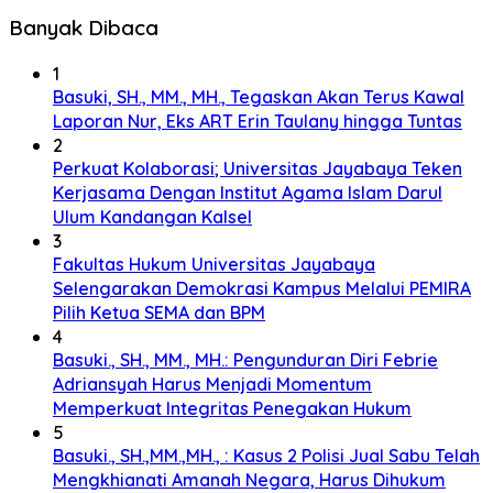
Banyak Dibaca
1
Basuki, SH., MM., MH., Tegaskan Akan Terus Kawal
Laporan Nur, Eks ART Erin Taulany hingga Tuntas
2
Perkuat Kolaborasi; Universitas Jayabaya Teken
Kerjasama Dengan Institut Agama Islam Darul
Ulum Kandangan Kalsel
3
Fakultas Hukum Universitas Jayabaya
Selengarakan Demokrasi Kampus Melalui PEMIRA
Pilih Ketua SEMA dan BPM
4
Basuki., SH., MM., MH.: Pengunduran Diri Febrie
Adriansyah Harus Menjadi Momentum
Memperkuat Integritas Penegakan Hukum
5
Basuki., SH.,MM.,MH., : Kasus 2 Polisi Jual Sabu Telah
Mengkhianati Amanah Negara, Harus Dihukum