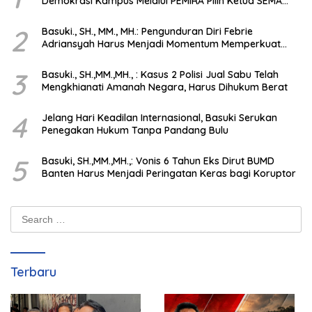
Demokrasi Kampus Melalui PEMIRA Pilih Ketua SEMA
dan BPM
2
Basuki., SH., MM., MH.: Pengunduran Diri Febrie
Adriansyah Harus Menjadi Momentum Memperkuat
Integritas Penegakan Hukum
3
Basuki., SH.,MM.,MH., : Kasus 2 Polisi Jual Sabu Telah
Mengkhianati Amanah Negara, Harus Dihukum Berat
4
Jelang Hari Keadilan Internasional, Basuki Serukan
Penegakan Hukum Tanpa Pandang Bulu
5
Basuki, SH.,MM.,MH.,: Vonis 6 Tahun Eks Dirut BUMD
Banten Harus Menjadi Peringatan Keras bagi Koruptor
Search
for:
Terbaru