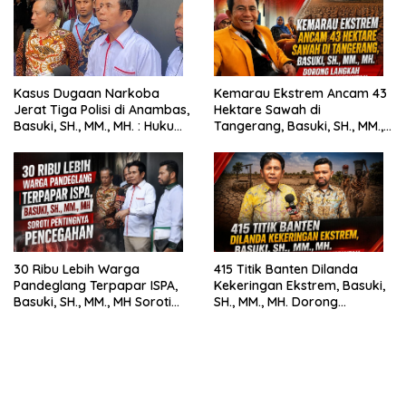
Kasus Dugaan Narkoba
Kemarau Ekstrem Ancam 43
Jerat Tiga Polisi di Anambas,
Hektare Sawah di
Basuki, SH., MM., MH. : Hukum
Tangerang, Basuki, SH., MM.,
Harus Tegak
MH. Dorong Langkah Cepat
Pemerintah
30 Ribu Lebih Warga
415 Titik Banten Dilanda
Pandeglang Terpapar ISPA,
Kekeringan Ekstrem, Basuki,
Basuki, SH., MM., MH Soroti
SH., MM., MH. Dorong
Pentingnya Pencegahan
Langkah Cepat Pemerintah