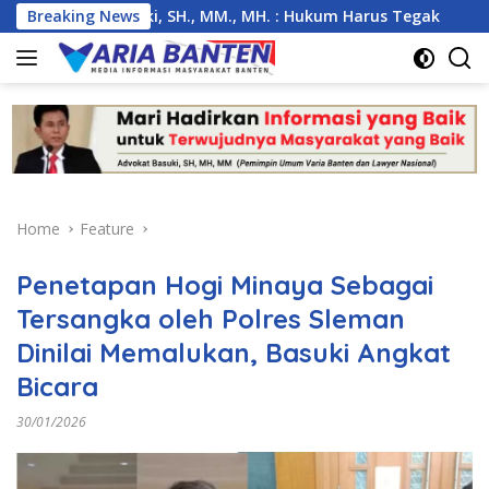
Skip
mbas, Basuki, SH., MM., MH. : Hukum Harus Tegak
Breaking News
Kemar
to
content
Home
Feature
Penetapan Hogi Minaya Sebagai
Tersangka oleh Polres Sleman
Dinilai Memalukan, Basuki Angkat
Bicara
30/01/2026