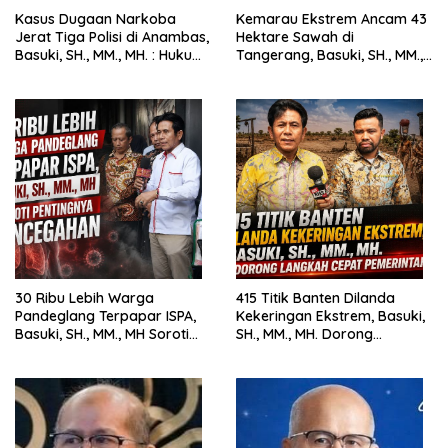
Kasus Dugaan Narkoba
Kemarau Ekstrem Ancam 43
Jerat Tiga Polisi di Anambas,
Hektare Sawah di
Basuki, SH., MM., MH. : Hukum
Tangerang, Basuki, SH., MM.,
Harus Tegak
MH. Dorong Langkah Cepat
Pemerintah
30 Ribu Lebih Warga
415 Titik Banten Dilanda
Pandeglang Terpapar ISPA,
Kekeringan Ekstrem, Basuki,
Basuki, SH., MM., MH Soroti
SH., MM., MH. Dorong
Pentingnya Pencegahan
Langkah Cepat Pemerintah