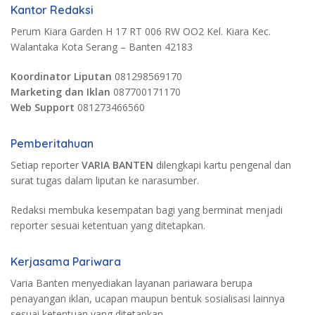
Kantor Redaksi
Perum Kiara Garden H 17 RT 006 RW OO2 Kel. Kiara Kec.
Walantaka Kota Serang – Banten 42183
Koordinator Liputan
081298569170
Marketing dan Iklan
087700171170
Web Support
081273466560
Pemberitahuan
Setiap reporter
VARIA BANTEN
dilengkapi kartu pengenal dan
surat tugas dalam liputan ke narasumber.
Redaksi membuka kesempatan bagi yang berminat menjadi
reporter sesuai ketentuan yang ditetapkan.
Kerjasama Pariwara
Varia Banten menyediakan layanan pariawara berupa
penayangan iklan, ucapan maupun bentuk sosialisasi lainnya
sesuai ketentuan yang ditetapkan.