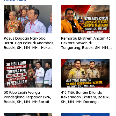
Kasus Dugaan Narkoba
Kemarau Ekstrem Ancam 43
Jerat Tiga Polisi di Anambas,
Hektare Sawah di
Basuki, SH., MM., MH. : Hukum
Tangerang, Basuki, SH., MM.,
Harus Tegak
MH. Dorong Langkah Cepat
Pemerintah
30 Ribu Lebih Warga
415 Titik Banten Dilanda
Pandeglang Terpapar ISPA,
Kekeringan Ekstrem, Basuki,
Basuki, SH., MM., MH Soroti
SH., MM., MH. Dorong
Pentingnya Pencegahan
Langkah Cepat Pemerintah