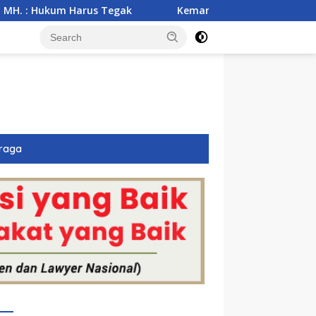
 Tegak
Kemarau Ekstrem Ancam 43 Hektare Sawah di Ta
raga