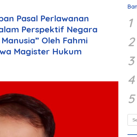
Ban
pan Pasal Perlawanan
1
alam Perspektif Negara
2
 Manusia” Oleh Fahmi
swa Magister Hukum
3
4
5
Sear
for: