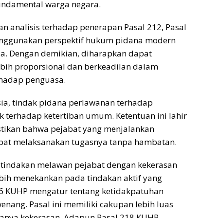
undamental warga negara.
 analisis terhadap penerapan Pasal 212, Pasal
enggunakan perspektif hukum pidana modern
ia. Dengan demikian, diharapkan dapat
bih proporsional dan berkeadilan dalam
rhadap penguasa.
ia, tindak pidana perlawanan terhadap
k terhadap ketertiban umum. Ketentuan ini lahir
tikan bahwa pejabat yang menjalankan
at melaksanakan tugasnya tanpa hambatan.
tindakan melawan pejabat dengan kekerasan
ebih menekankan pada tindakan aktif yang
 216 KUHP mengatur tentang ketidakpatuhan
enang. Pasal ini memiliki cakupan lebih luas
danya kekerasan. Adapun Pasal 218 KUHP