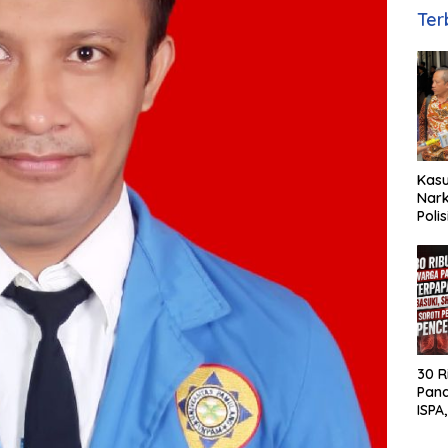
Ter
Kas
Nark
Poli
Basuk
Huk
30 R
Pan
ISPA,
MH S
Pen