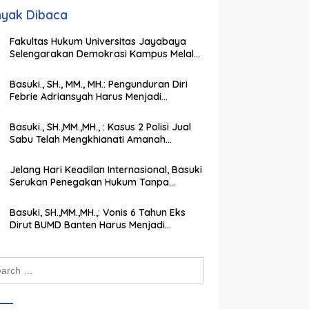
yak Dibaca
Fakultas Hukum Universitas Jayabaya
Selengarakan Demokrasi Kampus Melalui
PEMIRA Pilih Ketua SEMA dan BPM
Basuki., SH., MM., MH.: Pengunduran Diri
Febrie Adriansyah Harus Menjadi
Momentum Memperkuat Integritas
Penegakan Hukum
Basuki., SH.,MM.,MH., : Kasus 2 Polisi Jual
Sabu Telah Mengkhianati Amanah
Negara, Harus Dihukum Berat
Jelang Hari Keadilan Internasional, Basuki
Serukan Penegakan Hukum Tanpa
Pandang Bulu
Basuki, SH.,MM.,MH.,: Vonis 6 Tahun Eks
Dirut BUMD Banten Harus Menjadi
Peringatan Keras bagi Koruptor
ch