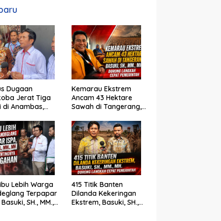
baru
us Dugaan
Kemarau Ekstrem
oba Jerat Tiga
Ancam 43 Hektare
si di Anambas,
Sawah di Tangerang,
i, SH., MM., MH. :
Basuki, SH., MM., MH.
um Harus Tegak
Dorong Langkah
Cepat Pemerintah
ibu Lebih Warga
415 Titik Banten
deglang Terpapar
Dilanda Kekeringan
 Basuki, SH., MM.,
Ekstrem, Basuki, SH.,
oroti Pentingnya
MM., MH. Dorong
cegahan
Langkah Cepat