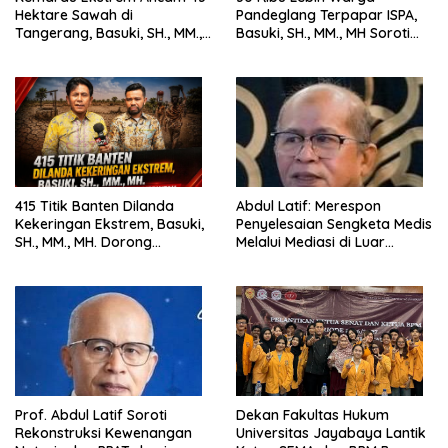
Hektare Sawah di
Pandeglang Terpapar ISPA,
Tangerang, Basuki, SH., MM.,
Basuki, SH., MM., MH Soroti
MH. Dorong Langkah Cepat
Pentingnya Pencegahan
Pemerintah
415 Titik Banten Dilanda
Abdul Latif: Merespon
Kekeringan Ekstrem, Basuki,
Penyelesaian Sengketa Medis
SH., MM., MH. Dorong
Melalui Mediasi di Luar
Langkah Cepat Pemerintah
Pengadilan saat ini
Prof. Abdul Latif Soroti
Dekan Fakultas Hukum
Rekonstruksi Kewenangan
Universitas Jayabaya Lantik