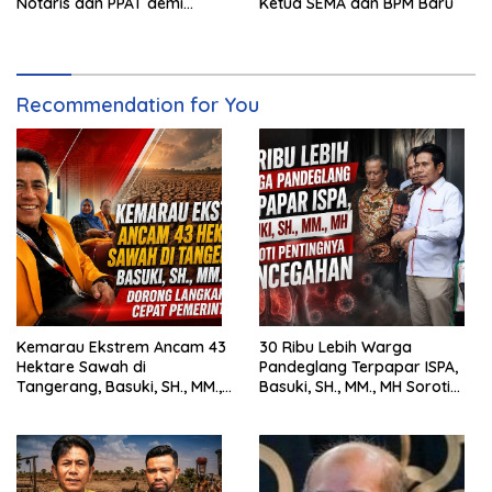
Notaris dan PPAT demi
Ketua SEMA dan BPM Baru
Wujudkan Kepastian Hukum
Pertanahan
Recommendation for You
Kemarau Ekstrem Ancam 43
30 Ribu Lebih Warga
Hektare Sawah di
Pandeglang Terpapar ISPA,
Tangerang, Basuki, SH., MM.,
Basuki, SH., MM., MH Soroti
MH. Dorong Langkah Cepat
Pentingnya Pencegahan
Pemerintah