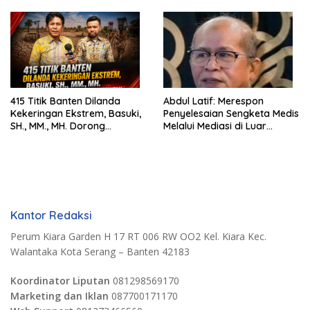
MH. Dorong Langkah Cepat
Pentingnya Pencegahan
Pemerintah
415 Titik Banten Dilanda
Abdul Latif: Merespon
Kekeringan Ekstrem, Basuki,
Penyelesaian Sengketa Medis
SH., MM., MH. Dorong
Melalui Mediasi di Luar
Langkah Cepat Pemerintah
Pengadilan saat ini
Kantor Redaksi
Perum Kiara Garden H 17 RT 006 RW OO2 Kel. Kiara Kec.
Walantaka Kota Serang – Banten 42183
Koordinator Liputan
081298569170
Marketing dan Iklan
087700171170