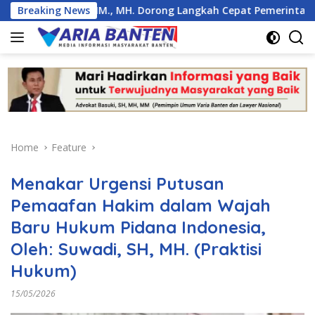
Skip
., MM., MH. Dorong Langkah Cepat Pemerintah
Breaking News
30 Ribu 
to
content
Home
Feature
Menakar Urgensi Putusan
Pemaafan Hakim dalam Wajah
Baru Hukum Pidana Indonesia,
Oleh: Suwadi, SH, MH. (Praktisi
Hukum)
15/05/2026