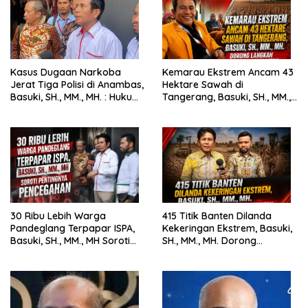
Kasus Dugaan Narkoba
Kemarau Ekstrem Ancam 43
Jerat Tiga Polisi di Anambas,
Hektare Sawah di
Basuki, SH., MM., MH. : Hukum
Tangerang, Basuki, SH., MM.,
Harus Tegak
MH. Dorong Langkah Cepat
Pemerintah
30 Ribu Lebih Warga
415 Titik Banten Dilanda
Pandeglang Terpapar ISPA,
Kekeringan Ekstrem, Basuki,
Basuki, SH., MM., MH Soroti
SH., MM., MH. Dorong
Pentingnya Pencegahan
Langkah Cepat Pemerintah