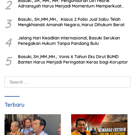
2
Basuki., SH., MM., MH.: Pengunduran Diri Febrie
Adriansyah Harus Menjadi Momentum Memperkuat
Integritas Penegakan Hukum
3
Basuki., SH.,MM.,MH., : Kasus 2 Polisi Jual Sabu Telah
Mengkhianati Amanah Negara, Harus Dihukum Berat
4
Jelang Hari Keadilan Internasional, Basuki Serukan
Penegakan Hukum Tanpa Pandang Bulu
5
Basuki, SH.,MM.,MH.,: Vonis 6 Tahun Eks Dirut BUMD
Banten Harus Menjadi Peringatan Keras bagi Koruptor
Search
for:
Terbaru