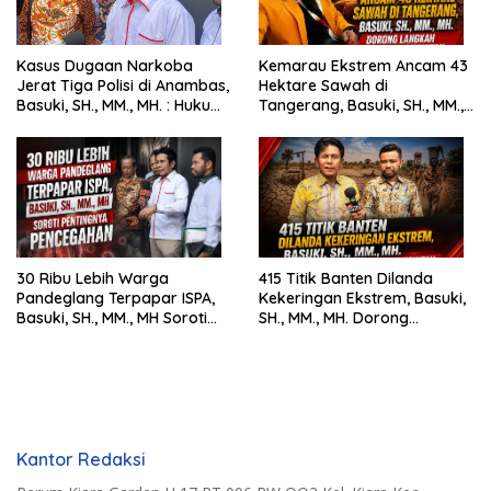
Kasus Dugaan Narkoba
Kemarau Ekstrem Ancam 43
Jerat Tiga Polisi di Anambas,
Hektare Sawah di
Basuki, SH., MM., MH. : Hukum
Tangerang, Basuki, SH., MM.,
Harus Tegak
MH. Dorong Langkah Cepat
Pemerintah
30 Ribu Lebih Warga
415 Titik Banten Dilanda
Pandeglang Terpapar ISPA,
Kekeringan Ekstrem, Basuki,
Basuki, SH., MM., MH Soroti
SH., MM., MH. Dorong
Pentingnya Pencegahan
Langkah Cepat Pemerintah
Kantor Redaksi