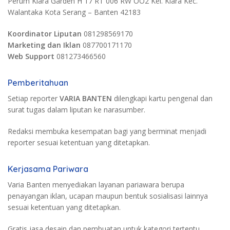
Perum Kiara Garden H 17 RT 006 RW OO2 Kel. Kiara Kec.
Walantaka Kota Serang – Banten 42183
Koordinator Liputan
081298569170
Marketing dan Iklan
087700171170
Web Support
081273466560
Pemberitahuan
Setiap reporter
VARIA BANTEN
dilengkapi kartu pengenal dan
surat tugas dalam liputan ke narasumber.
Redaksi membuka kesempatan bagi yang berminat menjadi
reporter sesuai ketentuan yang ditetapkan.
Kerjasama Pariwara
Varia Banten menyediakan layanan pariawara berupa
penayangan iklan, ucapan maupun bentuk sosialisasi lainnya
sesuai ketentuan yang ditetapkan.
Gratis jasa desain dan pembuatan untuk kategori tertentu.