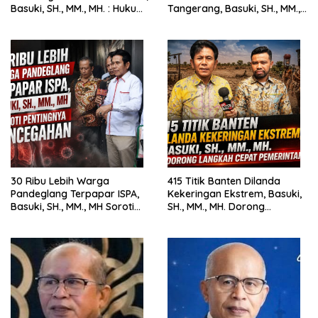
Basuki, SH., MM., MH. : Hukum
Tangerang, Basuki, SH., MM.,
Harus Tegak
MH. Dorong Langkah Cepat
Pemerintah
30 Ribu Lebih Warga
415 Titik Banten Dilanda
Pandeglang Terpapar ISPA,
Kekeringan Ekstrem, Basuki,
Basuki, SH., MM., MH Soroti
SH., MM., MH. Dorong
Pentingnya Pencegahan
Langkah Cepat Pemerintah