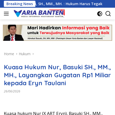
Skip
as, Basuki, SH., MM., MH. : Hukum Harus Tegak
Breaking News
Kemarau
to
content
Home
Hukum
Kuasa Hukum Nur, Basuki SH., MM.,
MH., Layangkan Gugatan Rp1 Miliar
kepada Eryn Taulani
26/06/2026
Kuasa hukum Nur (X ART Eryn), Basuki SH., MM.,