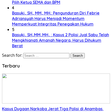
Pilih Ketua SEMA dan BPM
4
Basuki., SH., MM., MH.: Pengunduran Diri Febrie
Adriansyah Harus Menjadi Momentum
Memperkuat Integritas Penegakan Hukum
5
Basuki., SH.,MM.,MH., : Kasus 2 Polisi Jual Sabu Telah
Mengkhianati Amanah Negara, Harus Dihukum
Berat
Search for:
Terbaru
Kasus Dugaan Narkoba Jerat Tiga Polisi di Anambas,