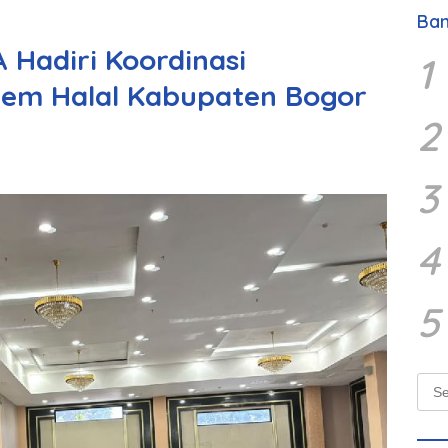
Ban
 Hadiri Koordinasi
1
em Halal Kabupaten Bogor
2
3
4
5
Sear
for: