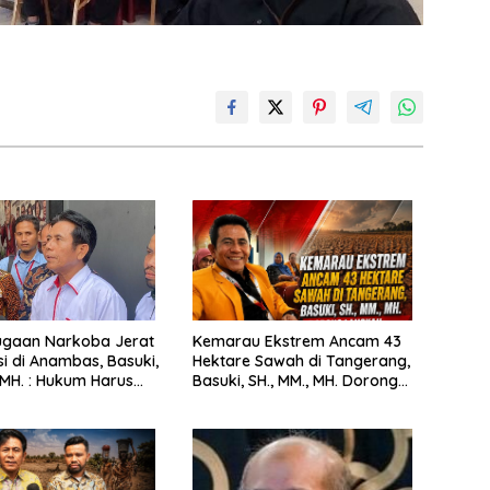
ugaan Narkoba Jerat
Kemarau Ekstrem Ancam 43
si di Anambas, Basuki,
Hektare Sawah di Tangerang,
, MH. : Hukum Harus
Basuki, SH., MM., MH. Dorong
Langkah Cepat Pemerintah