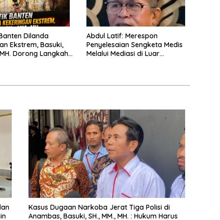
 Banten Dilanda
Abdul Latif: Merespon
an Ekstrem, Basuki,
Penyelesaian Sengketa Medis
, MH. Dorong Langkah
Melalui Mediasi di Luar
merintah
Pengadilan saat ini
dan
Kasus Dugaan Narkoba Jerat Tiga Polisi di
in
Anambas, Basuki, SH., MM., MH. : Hukum Harus