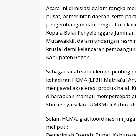
​Acara ini diinisiasi dalam rangka 
pusat, pemerintah daerah, serta pa
pengembangan dan penguatan ekosist
​Kepala Balai Penyelenggara Jaminan
Mutawakkil, dalam undangan resmin
krusial demi kelancaran pembanguna
Kabupaten Bogor.
​Sebagai salah satu elemen penting pe
kehadiran HCMA (LP3H Mathla’ul An
mengawal akselerasi produk halal. 
diharapkan mampu mempercepat prose
khususnya sektor UMKM di Kabupate
​Selain HCMA, giat koordinasi ini ju
meliputi:
​Pemerintah Daerah: Bupati Kabupaten