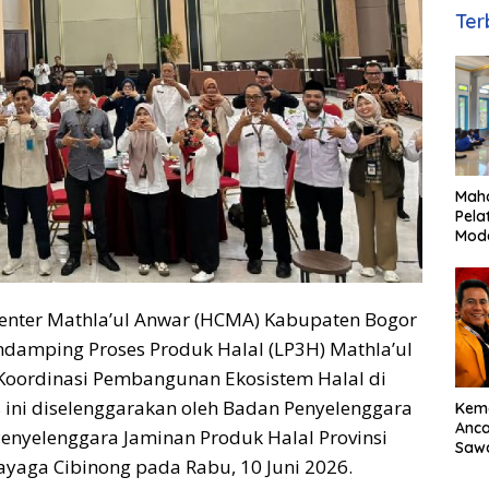
Ter
Maha
Pela
Mod
Mana
bagi
Ami
Center Mathla’ul Anwar (HCMA) Kabupaten Bogor
damping Proses Produk Halal (LP3H) Mathla’ul
Koordinasi Pembangunan Ekosistem Halal di
s ini diselenggarakan oleh Badan Penyelenggara
Kem
Anc
Penyelenggara Jaminan Produk Halal Provinsi
Sawa
Sayaga Cibinong pada Rabu, 10 Juni 2026.
Basu
Dor