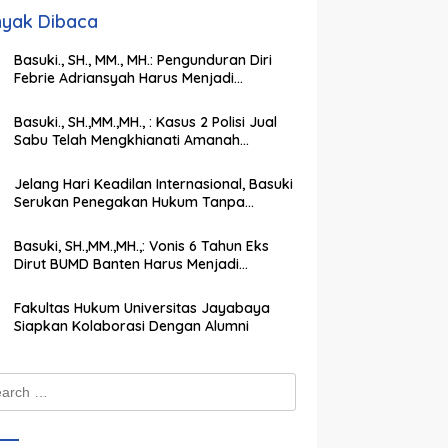
yak Dibaca
Basuki., SH., MM., MH.: Pengunduran Diri
Febrie Adriansyah Harus Menjadi
Momentum Memperkuat Integritas
Penegakan Hukum
Basuki., SH.,MM.,MH., : Kasus 2 Polisi Jual
Sabu Telah Mengkhianati Amanah
Negara, Harus Dihukum Berat
Jelang Hari Keadilan Internasional, Basuki
Serukan Penegakan Hukum Tanpa
Pandang Bulu
Basuki, SH.,MM.,MH.,: Vonis 6 Tahun Eks
Dirut BUMD Banten Harus Menjadi
Peringatan Keras bagi Koruptor
Fakultas Hukum Universitas Jayabaya
Siapkan Kolaborasi Dengan Alumni
ch