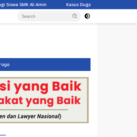
Kasus Dugaan Narkoba Jerat Tiga Polisi di Anambas, Basuki
raga