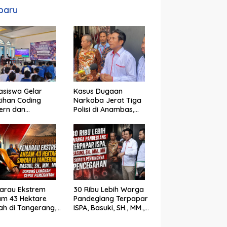
baru
siswa Gelar
Kasus Dugaan
tihan Coding
Narkoba Jerat Tiga
ern dan
Polisi di Anambas,
jemen Proyek IT
Basuki, SH., MM., MH. :
 Siswa SMK Al-
Hukum Harus Tegak
n
arau Ekstrem
30 Ribu Lebih Warga
am 43 Hektare
Pandeglang Terpapar
h di Tangerang,
ISPA, Basuki, SH., MM.,
ki, SH., MM., MH.
MH Soroti Pentingnya
ong Langkah
Pencegahan