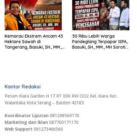
Kemarau Ekstrem Ancam 43
30 Ribu Lebih Warga
Hektare Sawah di
Pandeglang Terpapar ISPA,
Tangerang, Basuki, SH., MM.,
Basuki, SH., MM., MH Soroti
MH. Dorong Langkah Cepat
Pentingnya Pencegahan
Pemerintah
Kantor Redaksi
Perum Kiara Garden H 17 RT 006 RW OO2 Kel. Kiara Kec.
Walantaka Kota Serang – Banten 42183
Koordinator Liputan
081298569170
Marketing dan Iklan
087700171170
Web Support
081273466560