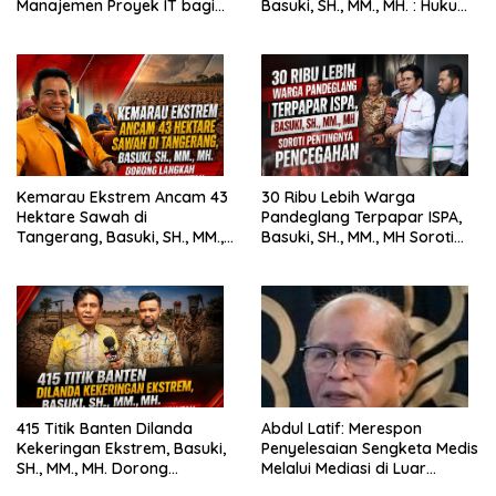
Manajemen Proyek IT bagi
Basuki, SH., MM., MH. : Hukum
Siswa SMK Al-Amin
Harus Tegak
Kemarau Ekstrem Ancam 43
30 Ribu Lebih Warga
Hektare Sawah di
Pandeglang Terpapar ISPA,
Tangerang, Basuki, SH., MM.,
Basuki, SH., MM., MH Soroti
MH. Dorong Langkah Cepat
Pentingnya Pencegahan
Pemerintah
415 Titik Banten Dilanda
Abdul Latif: Merespon
Kekeringan Ekstrem, Basuki,
Penyelesaian Sengketa Medis
SH., MM., MH. Dorong
Melalui Mediasi di Luar
Langkah Cepat Pemerintah
Pengadilan saat ini