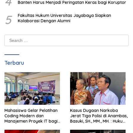
4
Banten Harus Menjadi Peringatan Keras bagi Koruptor
5
Fakultas Hukum Universitas Jayabaya Siapkan
Kolaborasi Dengan Alumni
Search
for:
Terbaru
Mahasiswa Gelar Pelatihan
Kasus Dugaan Narkoba
Coding Modern dan
Jerat Tiga Polisi di Anambas,
Manajemen Proyek IT bagi
Basuki, SH., MM., MH. : Hukum
Siswa SMK Al-Amin
Harus Tegak