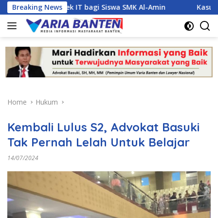
Skip
royek IT bagi Siswa SMK Al-Amin
Breaking News
Kasus Dugaan Narkoba
to
content
Home
Hukum
Kembali Lulus S2, Advokat Basuki
Tak Pernah Lelah Untuk Belajar
14/07/2024