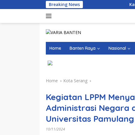
Skip
Breaking News
Kasus Dugaan Narko
to
content
Home
Banten Raya
Nasional
Home
Kota Serang
Kegiatan LPPM Menya
Administrasi Negara 
Universitas Pamulan
10/11/2024