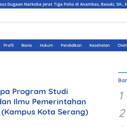
ba Jerat Tiga Polisi di Anambas, Basuki, SH., MM., MH. : Huku
Profil
Bisnis
Hukum
Pendidikan
Kesehatan
Olah
Ban
pa Program Studi
1
dan Ilmu Pemerintahan
2
g (Kampus Kota Serang)