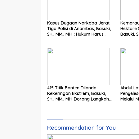
Kasus Dugaan Narkoba Jerat
Kemarau
Tiga Polisi di Anambas, Basuki,
Hektare 
SH., MM., MH. : Hukum Harus
Basuki, SH.,
Tegak
Langkah
415 Titik Banten Dilanda
Abdul Latif: Mer
Kekeringan Ekstrem, Basuki,
Penyeles
SH., MM., MH. Dorong Langkah
Melalui M
Cepat Pemerintah
Pengadila
Recommendation for You