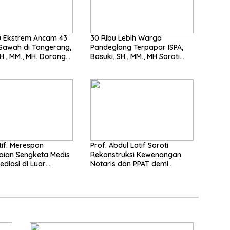
 Ekstrem Ancam 43
30 Ribu Lebih Warga
Sawah di Tangerang,
Pandeglang Terpapar ISPA,
 MM., MH. Dorong
Basuki, SH., MM., MH Soroti
 Cepat Pemerintah
Pentingnya Pencegahan
espon
Prof. Abdul Latif Soroti
aian Sengketa Medis
Rekonstruksi Kewenangan
ediasi di Luar
Notaris dan PPAT demi
n saat ini
Wujudkan Kepastian Hukum
Pertanahan