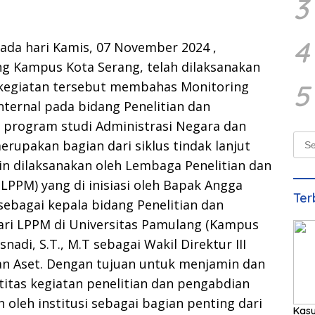
3
4
ada hari Kamis, 07 November 2024 ,
g Kampus Kota Serang, telah dilaksanakan
kegiatan tersebut membahas Monitoring
5
nternal pada bidang Penelitian dan
 program studi Administrasi Negara dan
Sear
erupakan bagian dari siklus tindak lanjut
for:
tin dilaksanakan oleh Lembaga Penelitian dan
PPM) yang di inisiasi oleh Bapak Angga
Ter
sebagai kepala bidang Penelitian dan
ri LPPM di Universitas Pamulang (Kampus
nadi, S.T., M.T sebagai Wakil Direktur III
 dan Aset. Dengan tujuan untuk menjamin dan
titas kegiatan penelitian dan pengabdian
oleh institusi sebagai bagian penting dari
Kas