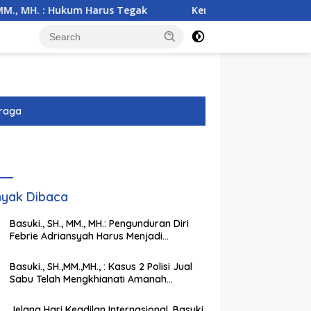
m Harus Tegak
Kemarau Ekstrem Ancam 43 Hektare Sawa
raga
yak Dibaca
Basuki., SH., MM., MH.: Pengunduran Diri
Febrie Adriansyah Harus Menjadi
Momentum Memperkuat Integritas
Penegakan Hukum
Basuki., SH.,MM.,MH., : Kasus 2 Polisi Jual
Sabu Telah Mengkhianati Amanah
Negara, Harus Dihukum Berat
Jelang Hari Keadilan Internasional, Basuki