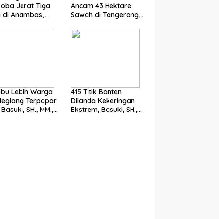
oba Jerat Tiga
Ancam 43 Hektare
si di Anambas,
Sawah di Tangerang,
i, SH., MM., MH. :
Basuki, SH., MM., MH.
um Harus Tegak
Dorong Langkah
Cepat Pemerintah
ibu Lebih Warga
415 Titik Banten
deglang Terpapar
Dilanda Kekeringan
 Basuki, SH., MM.,
Ekstrem, Basuki, SH.,
oroti Pentingnya
MM., MH. Dorong
cegahan
Langkah Cepat
Pemerintah