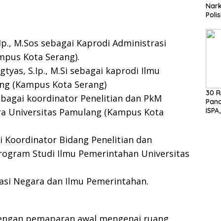
Nark
Poli
Basuk
Huk
.Ip., M.Sos sebagai Kaprodi Administrasi
mpus Kota Serang).
tyas, S.Ip., M.Si sebagai kaprodi Ilmu
ng (Kampus Kota Serang)
30 R
sebagai koordinator Penelitian dan PkM
Pan
ra Universitas Pamulang (Kampus Kota
ISPA,
MH S
Pen
gai Koordinator Bidang Penelitian dan
ogram Studi Ilmu Pemerintahan Universitas
asi Negara dan Ilmu Pemerintahan.
 dengan pemaparan awal mengenai ruang