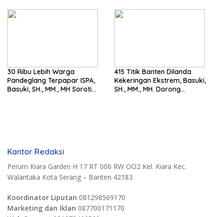
Harus Tegak
MH. Dorong Langkah Cepat
Pemerintah
30 Ribu Lebih Warga
415 Titik Banten Dilanda
Pandeglang Terpapar ISPA,
Kekeringan Ekstrem, Basuki,
Basuki, SH., MM., MH Soroti
SH., MM., MH. Dorong
Pentingnya Pencegahan
Langkah Cepat Pemerintah
Kantor Redaksi
Perum Kiara Garden H 17 RT 006 RW OO2 Kel. Kiara Kec.
Walantaka Kota Serang – Banten 42183
Koordinator Liputan
081298569170
Marketing dan Iklan
087700171170