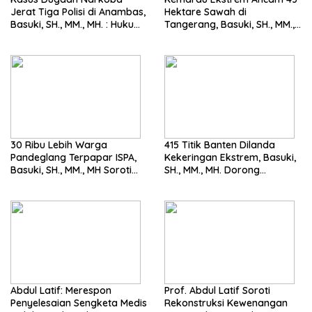
Jerat Tiga Polisi di Anambas,
Hektare Sawah di
Basuki, SH., MM., MH. : Hukum
Tangerang, Basuki, SH., MM.,
Harus Tegak
MH. Dorong Langkah Cepat
Pemerintah
30 Ribu Lebih Warga
415 Titik Banten Dilanda
Pandeglang Terpapar ISPA,
Kekeringan Ekstrem, Basuki,
Basuki, SH., MM., MH Soroti
SH., MM., MH. Dorong
Pentingnya Pencegahan
Langkah Cepat Pemerintah
Abdul Latif: Merespon
Prof. Abdul Latif Soroti
Penyelesaian Sengketa Medis
Rekonstruksi Kewenangan