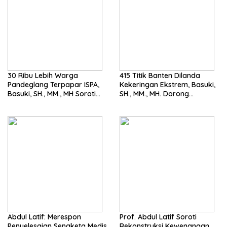
30 Ribu Lebih Warga
415 Titik Banten Dilanda
Pandeglang Terpapar ISPA,
Kekeringan Ekstrem, Basuki,
Basuki, SH., MM., MH Soroti
SH., MM., MH. Dorong
Pentingnya Pencegahan
Langkah Cepat Pemerintah
Abdul Latif: Merespon
Prof. Abdul Latif Soroti
Penyelesaian Sengketa Medis
Rekonstruksi Kewenangan