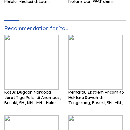
Melalui Mediasi di Luar
Notaris dan PPAT demi
Pengadilan saat ini
Wujudkan Kepastian Hukum
Pertanahan
Recommendation for You
Kasus Dugaan Narkoba
Kemarau Ekstrem Ancam 43
Jerat Tiga Polisi di Anambas,
Hektare Sawah di
Basuki, SH., MM., MH. : Hukum
Tangerang, Basuki, SH., MM.,
Harus Tegak
MH. Dorong Langkah Cepat
Pemerintah