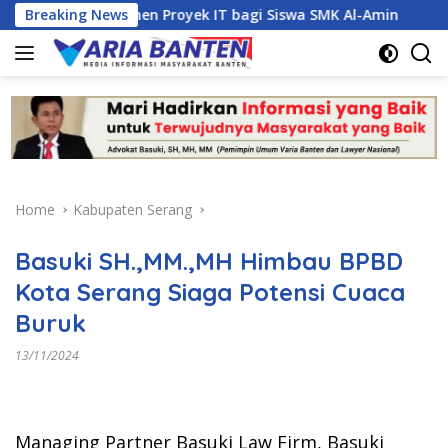
Skip
n Manajemen Proyek IT bagi Siswa SMK Al-Amin
Breaking News
Kasus 
to
content
Home
Kabupaten Serang
Basuki SH.,MM.,MH Himbau BPBD
Kota Serang Siaga Potensi Cuaca
Buruk
13/11/2024
Managing Partner Basuki Law Firm, Basuki