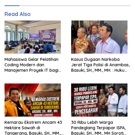
Read Also
Mahasiswa Gelar Pelatihan
Kasus Dugaan Narkoba
Coding Modern dan
Jerat Tiga Polisi di Anambas,
Manajemen Proyek IT bagi
Basuki, SH., MM., MH. : Hukum
Siswa SMK Al-Amin
Harus Tegak
Kemarau Ekstrem Ancam 43
30 Ribu Lebih Warga
Hektare Sawah di
Pandeglang Terpapar ISPA,
Tangerang, Basuki, SH., MM.,
Basuki, SH., MM., MH Soroti