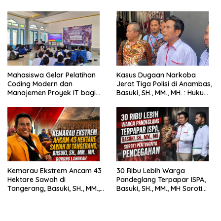
Mahasiswa Gelar Pelatihan
Kasus Dugaan Narkoba
Coding Modern dan
Jerat Tiga Polisi di Anambas,
Manajemen Proyek IT bagi
Basuki, SH., MM., MH. : Hukum
Siswa SMK Al-Amin
Harus Tegak
Kemarau Ekstrem Ancam 43
30 Ribu Lebih Warga
Hektare Sawah di
Pandeglang Terpapar ISPA,
Tangerang, Basuki, SH., MM.,
Basuki, SH., MM., MH Soroti
MH. Dorong Langkah Cepat
Pentingnya Pencegahan
Pemerintah