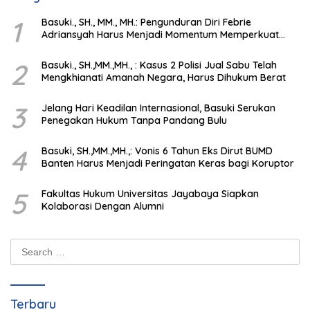
1
Basuki., SH., MM., MH.: Pengunduran Diri Febrie
Adriansyah Harus Menjadi Momentum Memperkuat
Integritas Penegakan Hukum
2
Basuki., SH.,MM.,MH., : Kasus 2 Polisi Jual Sabu Telah
Mengkhianati Amanah Negara, Harus Dihukum Berat
3
Jelang Hari Keadilan Internasional, Basuki Serukan
Penegakan Hukum Tanpa Pandang Bulu
4
Basuki, SH.,MM.,MH.,: Vonis 6 Tahun Eks Dirut BUMD
Banten Harus Menjadi Peringatan Keras bagi Koruptor
5
Fakultas Hukum Universitas Jayabaya Siapkan
Kolaborasi Dengan Alumni
Search
for:
Terbaru