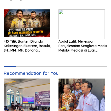
MH. Dorong Langkah Cepat
Pentingnya Pencegahan
Pemerintah
415 Titik Banten Dilanda
Abdul Latif: Merespon
Kekeringan Ekstrem, Basuki,
Penyelesaian Sengketa Medis
SH., MM., MH. Dorong
Melalui Mediasi di Luar
Langkah Cepat Pemerintah
Pengadilan saat ini
Recommendation for You