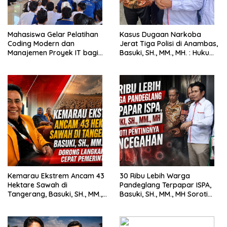
Mahasiswa Gelar Pelatihan
Kasus Dugaan Narkoba
Coding Modern dan
Jerat Tiga Polisi di Anambas,
Manajemen Proyek IT bagi
Basuki, SH., MM., MH. : Hukum
Siswa SMK Al-Amin
Harus Tegak
Kemarau Ekstrem Ancam 43
30 Ribu Lebih Warga
Hektare Sawah di
Pandeglang Terpapar ISPA,
Tangerang, Basuki, SH., MM.,
Basuki, SH., MM., MH Soroti
MH. Dorong Langkah Cepat
Pentingnya Pencegahan
Pemerintah