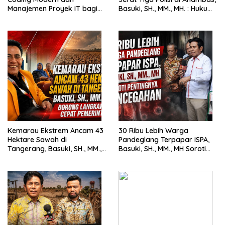
Manajemen Proyek IT bagi
Basuki, SH., MM., MH. : Hukum
Siswa SMK Al-Amin
Harus Tegak
Kemarau Ekstrem Ancam 43
30 Ribu Lebih Warga
Hektare Sawah di
Pandeglang Terpapar ISPA,
Tangerang, Basuki, SH., MM.,
Basuki, SH., MM., MH Soroti
MH. Dorong Langkah Cepat
Pentingnya Pencegahan
Pemerintah