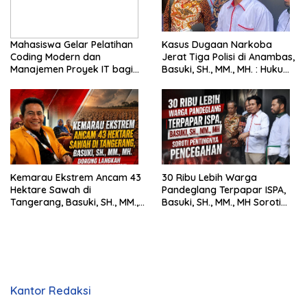
Mahasiswa Gelar Pelatihan
Kasus Dugaan Narkoba
Coding Modern dan
Jerat Tiga Polisi di Anambas,
Manajemen Proyek IT bagi
Basuki, SH., MM., MH. : Hukum
Siswa SMK Al-Amin
Harus Tegak
Kemarau Ekstrem Ancam 43
30 Ribu Lebih Warga
Hektare Sawah di
Pandeglang Terpapar ISPA,
Tangerang, Basuki, SH., MM.,
Basuki, SH., MM., MH Soroti
MH. Dorong Langkah Cepat
Pentingnya Pencegahan
Pemerintah
Kantor Redaksi