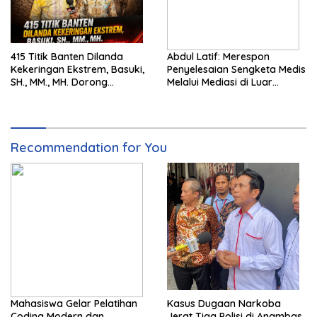
415 Titik Banten Dilanda
Abdul Latif: Merespon
Kekeringan Ekstrem, Basuki,
Penyelesaian Sengketa Medis
SH., MM., MH. Dorong
Melalui Mediasi di Luar
Langkah Cepat Pemerintah
Pengadilan saat ini
Recommendation for You
Mahasiswa Gelar Pelatihan
Kasus Dugaan Narkoba
Coding Modern dan
Jerat Tiga Polisi di Anambas,