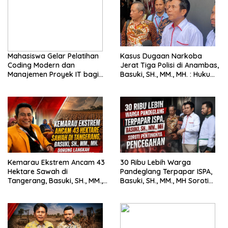
Mahasiswa Gelar Pelatihan
Kasus Dugaan Narkoba
Coding Modern dan
Jerat Tiga Polisi di Anambas,
Manajemen Proyek IT bagi
Basuki, SH., MM., MH. : Hukum
Siswa SMK Al-Amin
Harus Tegak
Kemarau Ekstrem Ancam 43
30 Ribu Lebih Warga
Hektare Sawah di
Pandeglang Terpapar ISPA,
Tangerang, Basuki, SH., MM.,
Basuki, SH., MM., MH Soroti
MH. Dorong Langkah Cepat
Pentingnya Pencegahan
Pemerintah