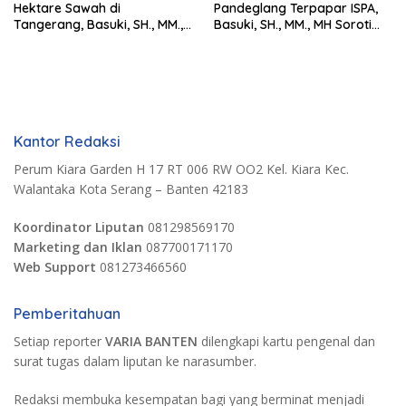
Hektare Sawah di
Pandeglang Terpapar ISPA,
Tangerang, Basuki, SH., MM.,
Basuki, SH., MM., MH Soroti
MH. Dorong Langkah Cepat
Pentingnya Pencegahan
Pemerintah
Kantor Redaksi
Perum Kiara Garden H 17 RT 006 RW OO2 Kel. Kiara Kec.
Walantaka Kota Serang – Banten 42183
Koordinator Liputan
081298569170
Marketing dan Iklan
087700171170
Web Support
081273466560
Pemberitahuan
Setiap reporter
VARIA BANTEN
dilengkapi kartu pengenal dan
surat tugas dalam liputan ke narasumber.
Redaksi membuka kesempatan bagi yang berminat menjadi