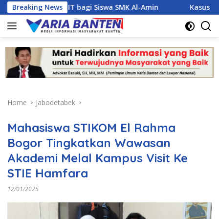
Skip
oyek IT bagi Siswa SMK Al-Amin
Breaking News
Kasus Dugaan Narkoba 
to
content
Home
Jabodetabek
Mahasiswa STIKOM El Rahma
Bogor Tingkatkan Wawasan
Akademi Melal Kampus Visit Ke
STIE Hamfara
12/01/2025