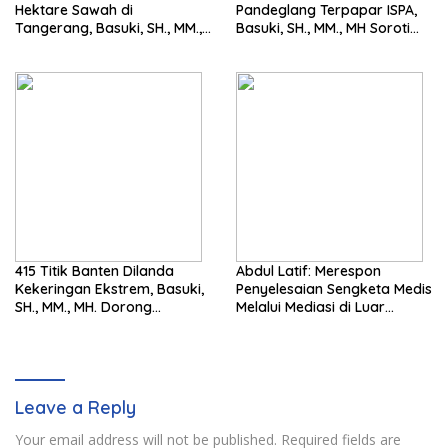
Hektare Sawah di
Pandeglang Terpapar ISPA,
Tangerang, Basuki, SH., MM.,
Basuki, SH., MM., MH Soroti
MH. Dorong Langkah Cepat
Pentingnya Pencegahan
Pemerintah
415 Titik Banten Dilanda
Abdul Latif: Merespon
Kekeringan Ekstrem, Basuki,
Penyelesaian Sengketa Medis
SH., MM., MH. Dorong
Melalui Mediasi di Luar
Langkah Cepat Pemerintah
Pengadilan saat ini
Leave a Reply
Your email address will not be published.
Required fields are