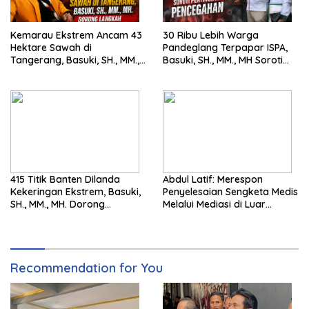
Kemarau Ekstrem Ancam 43
30 Ribu Lebih Warga
Hektare Sawah di
Pandeglang Terpapar ISPA,
Tangerang, Basuki, SH., MM.,
Basuki, SH., MM., MH Soroti
MH. Dorong Langkah Cepat
Pentingnya Pencegahan
Pemerintah
415 Titik Banten Dilanda
Abdul Latif: Merespon
Kekeringan Ekstrem, Basuki,
Penyelesaian Sengketa Medis
SH., MM., MH. Dorong
Melalui Mediasi di Luar
Langkah Cepat Pemerintah
Pengadilan saat ini
Recommendation for You