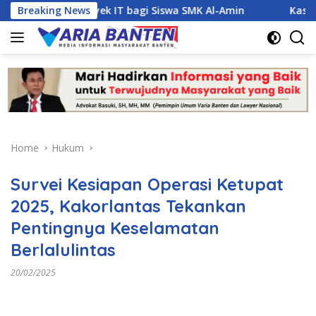
Skip
en Proyek IT bagi Siswa SMK Al-Amin
Breaking News
Kasus Dugaan Na
to
content
Home
Hukum
Survei Kesiapan Operasi Ketupat
2025, Kakorlantas Tekankan
Pentingnya Keselamatan
Berlalulintas
20/02/2025