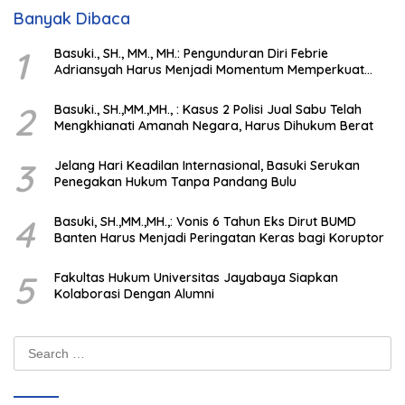
Banyak Dibaca
1
Basuki., SH., MM., MH.: Pengunduran Diri Febrie
Adriansyah Harus Menjadi Momentum Memperkuat
Integritas Penegakan Hukum
2
Basuki., SH.,MM.,MH., : Kasus 2 Polisi Jual Sabu Telah
Mengkhianati Amanah Negara, Harus Dihukum Berat
3
Jelang Hari Keadilan Internasional, Basuki Serukan
Penegakan Hukum Tanpa Pandang Bulu
4
Basuki, SH.,MM.,MH.,: Vonis 6 Tahun Eks Dirut BUMD
Banten Harus Menjadi Peringatan Keras bagi Koruptor
5
Fakultas Hukum Universitas Jayabaya Siapkan
Kolaborasi Dengan Alumni
Search
for: