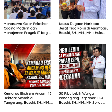
Mahasiswa Gelar Pelatihan
Kasus Dugaan Narkoba
Coding Modern dan
Jerat Tiga Polisi di Anambas,
Manajemen Proyek IT bagi
Basuki, SH., MM., MH. : Hukum
Siswa SMK Al-Amin
Harus Tegak
Kemarau Ekstrem Ancam 43
30 Ribu Lebih Warga
Hektare Sawah di
Pandeglang Terpapar ISPA,
Tangerang, Basuki, SH., MM.,
Basuki, SH., MM., MH Soroti
MH. Dorong Langkah Cepat
Pentingnya Pencegahan
Pemerintah