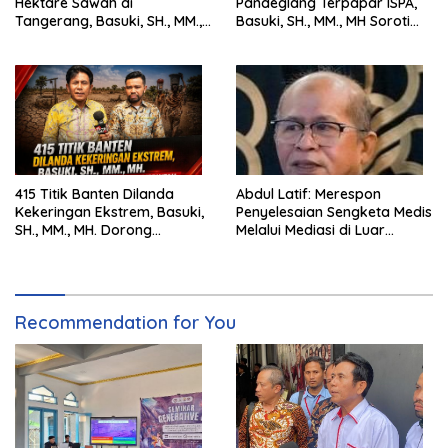
Hektare Sawah di
Pandeglang Terpapar ISPA,
Tangerang, Basuki, SH., MM.,
Basuki, SH., MM., MH Soroti
MH. Dorong Langkah Cepat
Pentingnya Pencegahan
Pemerintah
415 Titik Banten Dilanda
Abdul Latif: Merespon
Kekeringan Ekstrem, Basuki,
Penyelesaian Sengketa Medis
SH., MM., MH. Dorong
Melalui Mediasi di Luar
Langkah Cepat Pemerintah
Pengadilan saat ini
Recommendation for You