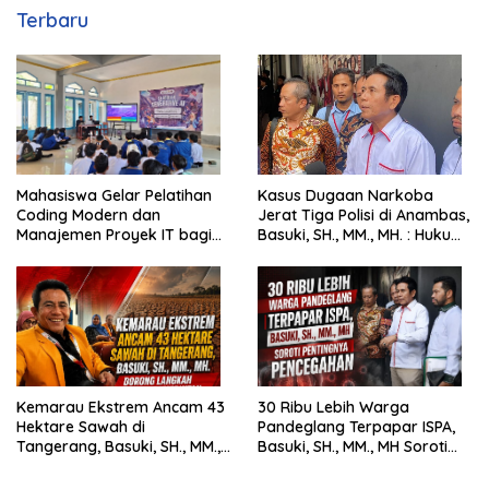
Terbaru
Mahasiswa Gelar Pelatihan
Kasus Dugaan Narkoba
Coding Modern dan
Jerat Tiga Polisi di Anambas,
Manajemen Proyek IT bagi
Basuki, SH., MM., MH. : Hukum
Siswa SMK Al-Amin
Harus Tegak
Kemarau Ekstrem Ancam 43
30 Ribu Lebih Warga
Hektare Sawah di
Pandeglang Terpapar ISPA,
Tangerang, Basuki, SH., MM.,
Basuki, SH., MM., MH Soroti
MH. Dorong Langkah Cepat
Pentingnya Pencegahan
Pemerintah