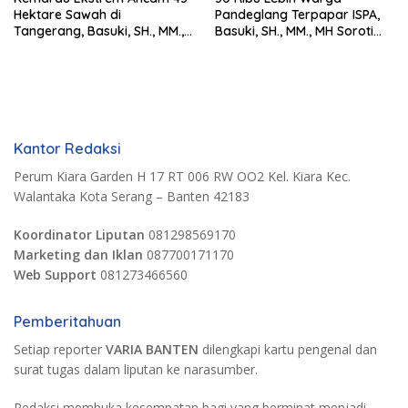
Hektare Sawah di
Pandeglang Terpapar ISPA,
Tangerang, Basuki, SH., MM.,
Basuki, SH., MM., MH Soroti
MH. Dorong Langkah Cepat
Pentingnya Pencegahan
Pemerintah
Kantor Redaksi
Perum Kiara Garden H 17 RT 006 RW OO2 Kel. Kiara Kec.
Walantaka Kota Serang – Banten 42183
Koordinator Liputan
081298569170
Marketing dan Iklan
087700171170
Web Support
081273466560
Pemberitahuan
Setiap reporter
VARIA BANTEN
dilengkapi kartu pengenal dan
surat tugas dalam liputan ke narasumber.
Redaksi membuka kesempatan bagi yang berminat menjadi