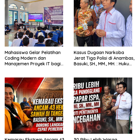
Mahasiswa Gelar Pelatihan
Kasus Dugaan Narkoba
Coding Modern dan
Jerat Tiga Polisi di Anambas,
Manajemen Proyek IT bagi
Basuki, SH., MM., MH. : Hukum
Siswa SMK Al-Amin
Harus Tegak
Kemarau Ekstrem Ancam 43
30 Ribu Lebih Warga