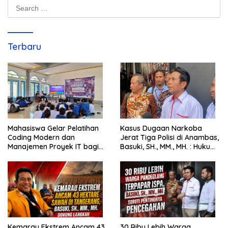
Search
for:
Terbaru
Mahasiswa Gelar Pelatihan
Kasus Dugaan Narkoba
Coding Modern dan
Jerat Tiga Polisi di Anambas,
Manajemen Proyek IT bagi
Basuki, SH., MM., MH. : Hukum
Siswa SMK Al-Amin
Harus Tegak
Kemarau Ekstrem Ancam 43
30 Ribu Lebih Warga