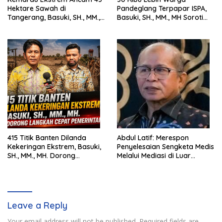
Hektare Sawah di
Pandeglang Terpapar ISPA,
Tangerang, Basuki, SH., MM.,
Basuki, SH., MM., MH Soroti
MH. Dorong Langkah Cepat
Pentingnya Pencegahan
Pemerintah
415 Titik Banten Dilanda
Abdul Latif: Merespon
Kekeringan Ekstrem, Basuki,
Penyelesaian Sengketa Medis
SH., MM., MH. Dorong
Melalui Mediasi di Luar
Langkah Cepat Pemerintah
Pengadilan saat ini
Leave a Reply
Your email address will not be published.
Required fields are